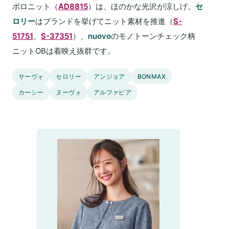
ポロニット（
AD8815
）は、ほのかな光沢が涼しげ。
セ
ロリー
はブランドを挙げてニット素材を推進（
S-
51751
、
S-37351
）、
nuovo
のモノトーンチェック柄
ニットOBは着映え抜群です。
サーヴォ
セロリー
アンジョア
BONMAX
カーシー
ヌーヴォ
アルファピア