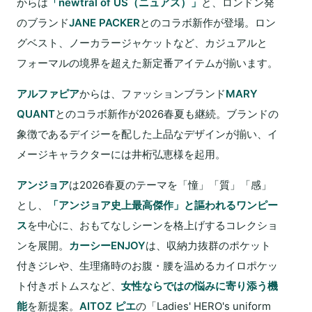
からは
「newtral of US（ニュアス）」
と、ロンドン発
のブランド
JANE PACKER
とのコラボ新作が登場。ロン
グベスト、ノーカラージャケットなど、カジュアルと
フォーマルの境界を超えた新定番アイテムが揃います。
アルファピア
からは、ファッションブランド
MARY
QUANT
とのコラボ新作が2026春夏も継続。ブランドの
象徴であるデイジーを配した上品なデザインが揃い、イ
メージキャラクターには井桁弘恵様を起用。
アンジョア
は2026春夏のテーマを「憧」「質」「感」
とし、
「アンジョア史上最高傑作」と謳われるワンピー
ス
を中心に、おもてなしシーンを格上げするコレクショ
ンを展開。
カーシーENJOY
は、収納力抜群のポケット
付きジレや、生理痛時のお腹・腰を温めるカイロポケッ
ト付きボトムスなど、
女性ならではの悩みに寄り添う機
能
を新提案。
AITOZ ピエ
の「Ladies' HERO's uniform