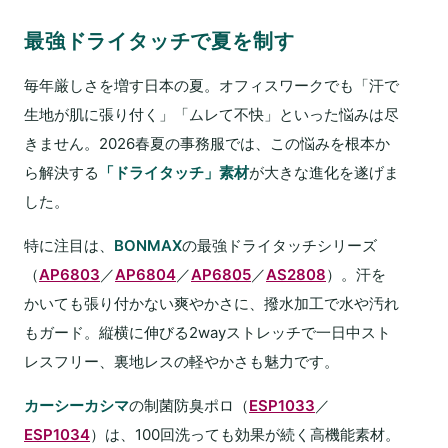
最強ドライタッチで夏を制す
毎年厳しさを増す日本の夏。オフィスワークでも「汗で
生地が肌に張り付く」「ムレて不快」といった悩みは尽
きません。2026春夏の事務服では、この悩みを根本か
ら解決する
「ドライタッチ」素材
が大きな進化を遂げま
した。
特に注目は、
BONMAX
の最強ドライタッチシリーズ
（
AP6803
／
AP6804
／
AP6805
／
AS2808
）。汗を
かいても張り付かない爽やかさに、撥水加工で水や汚れ
もガード。縦横に伸びる2wayストレッチで一日中スト
レスフリー、裏地レスの軽やかさも魅力です。
カーシーカシマ
の制菌防臭ポロ（
ESP1033
／
ESP1034
）は、100回洗っても効果が続く高機能素材。