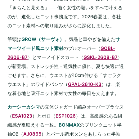
「きちんと見える」── 働く女性の願いをすべて叶える
のが、進化したニット事務服です。2026春夏は、各社
のニット素材への取り組みがさらに深化しました。
筆頭は
GROW（サーヴォ）
。気品と華やぎを備えた
サ
マーツイード風ニット素材
のプルオーバー（
GOBL-
2606-B7
）とマーメイドスカート（
GSKL-2608-B7
）
が新登場。ストレッチ性・通気性に優れ、夏も快適に過
ごせます。さらに、ウエストが10cm伸びる「すごラク
ウエスト」のワイドパンツ（
GPAL-2610-K3
）は、楽
な着心地と吸汗ニット素材で女性の毎日を支えます。
カーシーカシマ
の立体ジャガード編みオーバーブラウス
（
ESA1023
）とポロ（
ESP1026
）は、高級感のある組
織感が夏映えする一枚。
BONMAX
のブリンクニット半
袖OB（
AJ0865
）とパール調ボタンをあしらった半袖