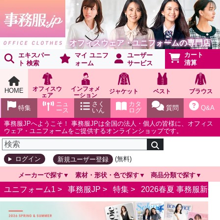
オフィスウェア・ユニフォームの専門店
カート
エキスパー
マイ ユニフ
ユーザー
清算
ト 検索
ォーム
サービス
オフィスウ
インフォメ
HOME
ジャケット
ベスト
ブラウス
ェア
ーション
ショールー
ニュ
さく
カタ
特集
質問
Q&A
ム
ース
いん
ログ
事務服JPへようこそ！ 事務服JPは全国の法人・個人の皆様に、オフィス
ウェア・ユニフォームをご提供するオンラインショップです。
(無料)
ログイン
新規ユーザー登録
メーカーで探す
素材・形状・色で探す
商品分類で探す
ユニフォーム1 >
事務服JP
>
特集
>
2026春夏 事務服新作