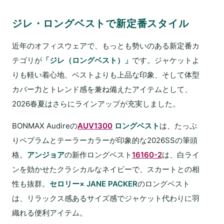
ジレ・ロングベストで新定番スタイル
近年のオフィスウェアで、もっとも勢いのある新定番カ
テゴリが
「ジレ（ロングベスト）」
です。ジャケットよ
りも軽い着心地、ベストよりも上品な印象、そして体型
カバー力とトレンド感を兼ね備えたアイテムとして、
2026春夏はさらにラインアップが充実しました。
BONMAX Audireの
AUV1300
ロングベスト
は、たっぷ
りペプラムとテーラーカラーが印象的な2026SSの筆頭
格。
アンジョア
の新作ロングベスト
16160-2
は、白ライ
ンを効かせたクラシカルなネイビーで、スカートとの相
性も抜群。
セロリー× JANE PACKER
のロングベスト
は、リラックス感あるサイズ感でジャケット代わりに羽
織れる便利アイテム。