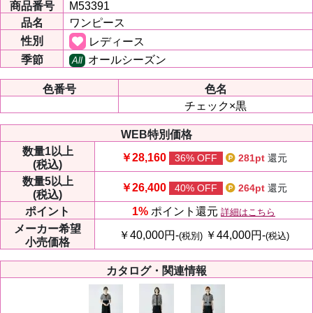
商品番号
M53391
品名
ワンピース
性別
レディース
季節
オールシーズン
All
色番号
色名
チェック×黒
WEB特別価格
数量
1以上
￥28,160
36% OFF
281pt
還元
(税込)
数量
5以上
￥26,400
40% OFF
264pt
還元
(税込)
ポイント
1%
ポイント還元
詳細はこちら
メーカー
希望
￥40,000円-
￥44,000円-
(税別)
(税込)
小売価格
カタログ・関連情報