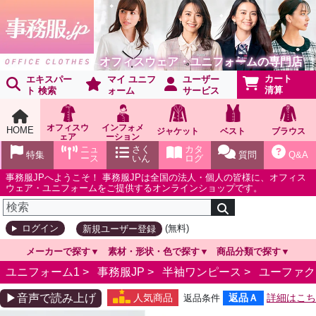
オフィスウェア・ユニフォームの専門店
カート
エキスパー
マイ ユニフ
ユーザー
清算
ト 検索
ォーム
サービス
オフィスウ
インフォメ
HOME
ジャケット
ベスト
ブラウス
ェア
ーション
ショールー
ニュ
さく
カタ
特集
質問
Q&A
ム
ース
いん
ログ
事務服JPへようこそ！ 事務服JPは全国の法人・個人の皆様に、オフィス
ウェア・ユニフォームをご提供するオンラインショップです。
(無料)
ログイン
新規ユーザー登録
メーカーで探す
素材・形状・色で探す
商品分類で探す
ユニフォーム1 >
事務服JP
>
半袖ワンピース
>
ユーファク
▶音声で読み上げ
人気商品
返品Ａ
詳細はこち
返品条件
ら