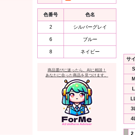
色番号
色名
2
シルバーグレイ
6
ブルー
8
ネイビー
サ
商品選びに迷ったら、AIに相談！
あなたに合った商品を見つけます。
L
L
3
4
2