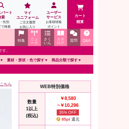
スパート
ユーザー
マイ
カート
検索
サービス
ユニフォーム
精算
・性別
お客様情報
ご注文履歴
どで検索
ポイント
お気に入り
ニュ
さく
カタ
特集
質問
Q&A
ース
いん
ログ
です。
素材・形状・色で探す
商品分類で探す
こちら
WEB特別価格
￥8,580
数量
~￥10,296
1以上
35% OFF
(税込)
85pt
還元