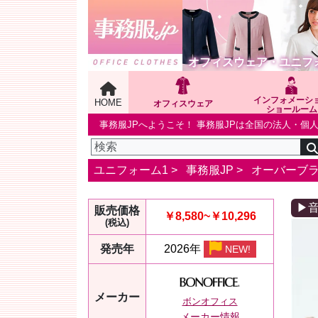
オフィスウェア・ユニフ
インフォメーシ
HOME
オフィスウェア
ショールーム
事務服JPへようこそ！ 事務服JPは全国の法人・
ユニフォーム1 >
事務服JP
>
オーバーブ
▶
販売価格
￥8,580~￥10,296
(税込)
発売年
2026年
NEW!
メーカー
ボンオフィス
メーカー情報