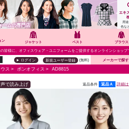
エキ
用途
ォームの専門店
色な
ョン
ジャケット
ベスト
ブラウス
個人の皆様に、オフィスウェア・ユニフォームをご提供するオンラインショップ
(無料)
メーカーで探す
ログイン
新規ユーザー登録
ラウス
>
ボンオフィス
>
AD8815
音声で読み上げ
返品Ａ
詳細は
返品条件