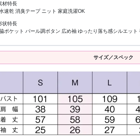
素材特長
水速乾 消臭テープ ニット 家庭洗濯OK
形状特長
脇ポケット パール調ボタン 広め袖 ゆったり落ち感シルエット 
サイズ／スペック