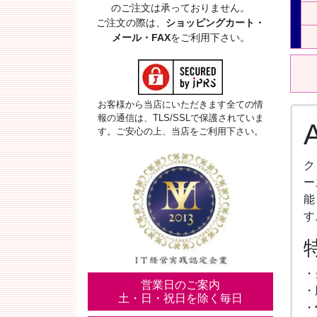
のご注文は承っておりません。
ご注文の際は、
ショッピングカート・
メール・FAX
をご利用下さい。
お客様から当店にいただきます全ての情
報の通信は、TLS/SSLで保護されていま
す。ご安心の上、当店をご利用下さい。
ク
ー
能
す
・
営業日のご案内
・
土・日・祝日を除く毎日
・