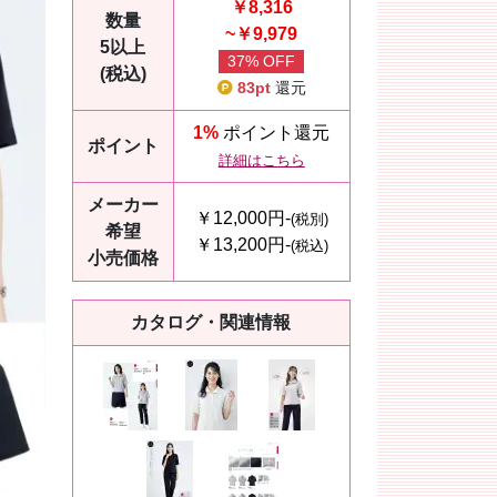
￥8,316
数量
~￥9,979
5以上
37% OFF
(税込)
83pt
還元
1%
ポイント還元
ポイント
詳細はこちら
メーカー
￥12,000円-
(税別)
希望
￥13,200円-
(税込)
小売価格
カタログ・関連情報