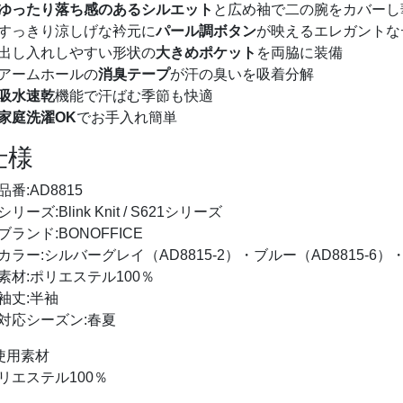
ゆったり落ち感のあるシルエット
と広め袖で二の腕をカバーし
すっきり涼しげな衿元に
パール調ボタン
が映えるエレガントな
出し入れしやすい形状の
大きめポケット
を両脇に装備
アームホールの
消臭テープ
が汗の臭いを吸着分解
吸水速乾
機能で汗ばむ季節も快適
家庭洗濯OK
でお手入れ簡単
仕様
品番:AD8815
シリーズ:Blink Knit / S621シリーズ
ブランド:BONOFFICE
カラー:シルバーグレイ（AD8815-2）・ブルー（AD8815-6）・
素材:ポリエステル100％
袖丈:半袖
対応シーズン:春夏
使用素材
リエステル100％