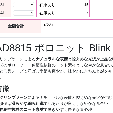
3L
在庫あり
15
4L
在庫あり
7
(税込)
金額合計
AD8815 ポロニット Blink 
リンプヤーンによる
ナチュラルな表情
と控えめな光沢が上品な
ズのポロニット。伸縮性抜群のニット素材としなやかな風合い
と消臭テープで汗ばむ季節も爽やか。軽やかにきちんと感をキ
。
特徴
クリンプヤーン
によるナチュラルな表情と控えめな光沢が生む
肌側は
滑らかな編み組織
で肌あたりが良くしなやかな風合い
伸縮性抜群のニット素材
で動きやすく快適な着心地