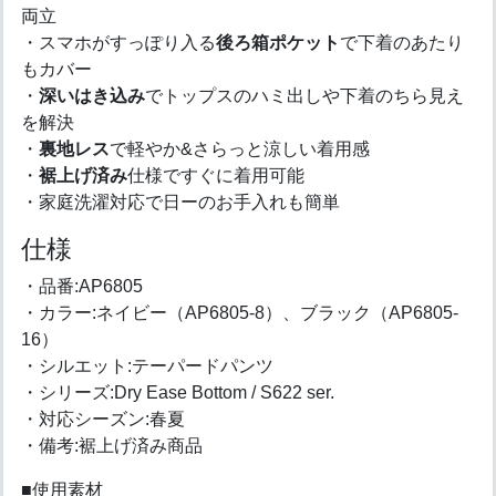
両立
・スマホがすっぽり入る
後ろ箱ポケット
で下着のあたり
もカバー
・
深いはき込み
でトップスのハミ出しや下着のちら見え
を解決
・
裏地レス
で軽やか&さらっと涼しい着用感
・
裾上げ済み
仕様ですぐに着用可能
・家庭洗濯対応で日ーのお手入れも簡単
仕様
・品番:AP6805
・カラー:ネイビー（AP6805-8）、ブラック（AP6805-
16）
・シルエット:テーパードパンツ
・シリーズ:Dry Ease Bottom / S622 ser.
・対応シーズン:春夏
・備考:裾上げ済み商品
■使用素材