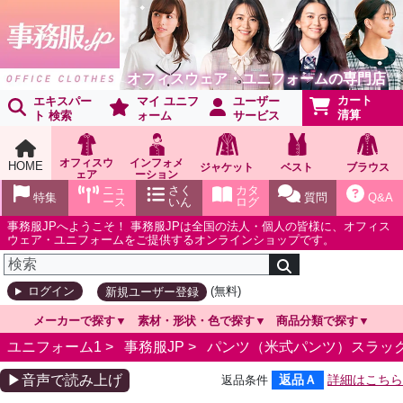
オフィスウェア・ユニフォームの専門店
カート
エキスパー
マイ ユニフ
ユーザー
清算
ト 検索
ォーム
サービス
オフィスウ
インフォメ
HOME
ジャケット
ベスト
ブラウス
ェア
ーション
ショールー
ニュ
さく
カタ
特集
質問
Q&A
ム
ース
いん
ログ
事務服JPへようこそ！ 事務服JPは全国の法人・個人の皆様に、オフィス
ウェア・ユニフォームをご提供するオンラインショップです。
(無料)
ログイン
新規ユーザー登録
メーカーで探す
素材・形状・色で探す
商品分類で探す
ユニフォーム1 >
事務服JP
>
パンツ（米式パンツ）スラッ
▶音声で読み上げ
返品Ａ
詳細はこちら
返品条件