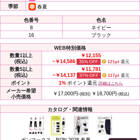
季節
春夏
色番号
色名
8
ネイビー
16
ブラック
WEB特別価格
数量
1以上
￥12,155
(税込)
~￥14,586
35% OFF
121pt
還元
数量
5以上
￥11,781
(税込)
~￥14,137
37% OFF
117pt
還元
ポイント
1%
ポイント還元
詳細はこちら
メーカー
希望
￥17,000円-
￥18,700円-
(税別)
(税込)
小売価格
カタログ・関連情報
ボンマックス BON 2026 春夏