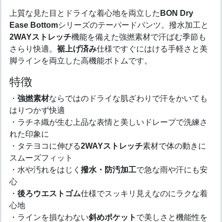
上質な見た目とドライな着心地を両立した
BON Dry
Ease Bottom
シリーズのテーパードパンツ。撥水加工と
2WAYストレッチ
機能を備えた強撚素材で汗ばむ季節も
さらり快適。
裾上げ済み
仕様ですぐにはける手軽さと美
脚ラインを両立した高機能ボトムです。
特徴
・
強撚素材
ならではのドライな肌ざわりで汗をかいても
はりつかず快適
・ラチネ織が生む上品な表情と美しいドレープで洗練さ
れた印象に
・タテヨコに伸びる
2WAYストレッチ
素材で体の動きに
スムーズフィット
・水や汚れをはじく
撥水・防汚加工
で急な雨や汗にも安
心
・
後ろウエストゴム
仕様でスッキリ見えなのにラクな着
心地
・ラインを損なわない
斜めポケット
で美しさと機能性を