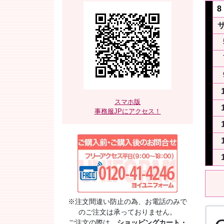
8
スマホ版
事務服JPにアクセス！
※注文間違い防止の為、お電話のみで
のご注文は承っておりません。
ご注文の際は、
ショッピングカート・