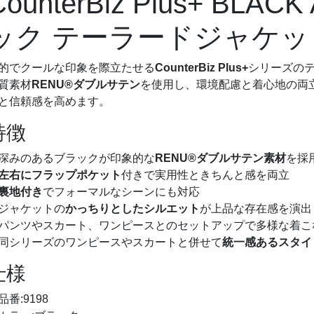
CounterBiz Plus+ BLAC
ック テーラードジャケッ
的でクールな印象を際立たせる
CounterBiz Plus+
シリーズの
質素材
RENU®ダブルサテン
を使用し、環境配慮と着心地の両
と信頼感を高めます。
特徴
深みのあるブラックが印象的な
RENU®ダブルサテン素材
を採
左右にフラップポケット
付きで実用性ときちんと感を両立
裏地付き
でフォーマルなシーンにも対応
ジャケットの
かっちりとしたシルエット
が上品な存在感を演出
パンツやスカート、ワンピースとのセットアップで多様な着こ
同シリーズのワンピースやスカートと併せて
統一感あるスタイ
仕様
品番:9198