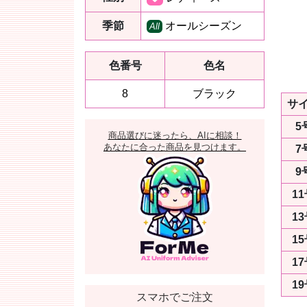
季節
オールシーズン
All
色番号
色名
8
ブラック
サ
5
商品選びに迷ったら、AIに相談！
あなたに合った商品を見つけます。
7
9
1
1
1
1
1
スマホでご注文