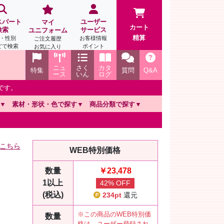
スパート
ユーザー
マイ
カート
検索
サービス
ユニフォーム
精算
・性別
お客様情報
ご注文履歴
どで検索
ポイント
お気に入り
ニュ
さく
カタ
特集
質問
Q&A
ース
いん
ログ
です。
素材・形状・色で探す
商品分類で探す
こちら
WEB特別価格
数量
￥23,478
1以上
42% OFF
(税込)
234pt
還元
※この商品のWEB特別価
数量
格は、ユーザー登録され