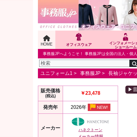
オフィスウェア・ユニフ
インフォメーシ
HOME
オフィスウェア
ショールーム
事務服JPへようこそ！ 事務服JPは全国の法人・
ユニフォーム1 >
事務服JP
>
長袖ジャケ
▶
販売価格
￥23,478
(税込)
発売年
2026年
NEW!
メーカー
ハネクトーン
メーカー情報