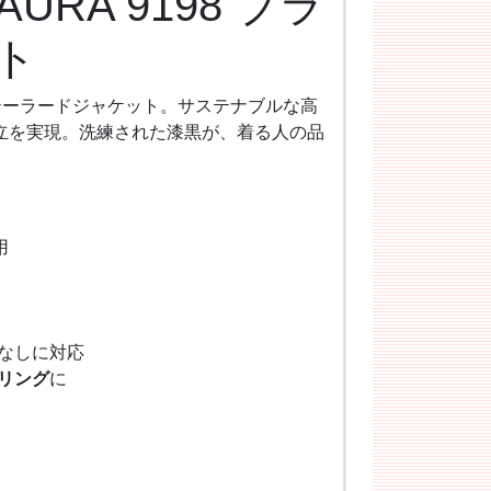
K AURA 9198 ブラ
ト
テーラードジャケット。サステナブルな高
立を実現。洗練された漆黒が、着る人の品
用
なしに対応
リング
に