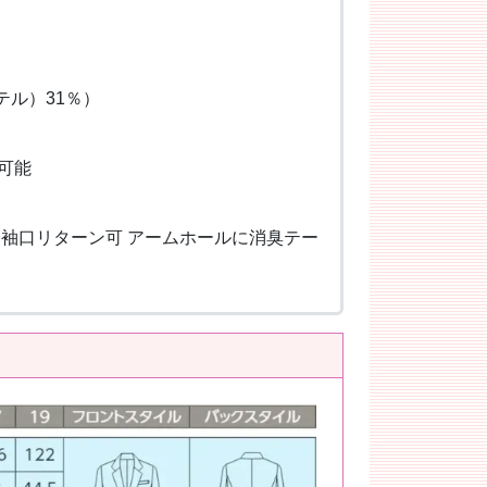
テル）31％）
可能
ト 袖口リターン可 アームホールに消臭テー