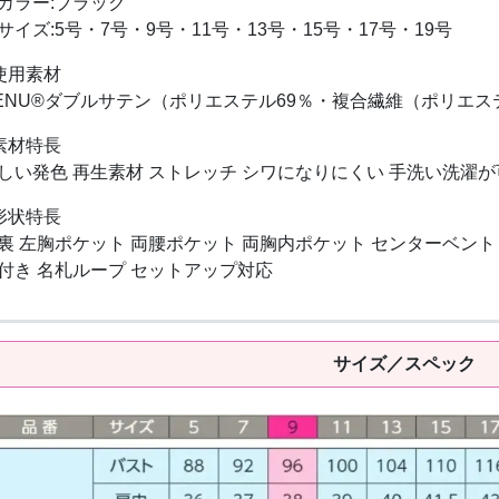
カラー:ブラック
サイズ:5号・7号・9号・11号・13号・15号・17号・19号
使用素材
ENU®ダブルサテン（ポリエステル69％・複合繊維（ポリエス
素材特長
しい発色 再生素材 ストレッチ シワになりにくい 手洗い洗濯が
形状特長
裏 左胸ポケット 両腰ポケット 両胸内ポケット センターベン
付き 名札ループ セットアップ対応
サイズ／スペック