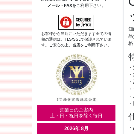
メール・FAX
をご利用下さい。
知
お客様から当店にいただきます全ての情
品
報の通信は、TLS/SSLで保護されていま
格
す。ご安心の上、当店をご利用下さい。
・
・
・
・
・
・
営業日のご案内
土・日・祝日を除く毎日
・
2026年 8月