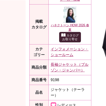
掲載
ハネクトーン HOW 2026 春
カタログ
夏
カタログ
お取り寄せ
カテ
インフォメーション・
ゴリー
ショールーム
長袖ジャケット（ブル
商品分類
ゾン・ジャンパー）
商品番号
9198
ジャケット（テーラ
品名
ー）
性別
レディース