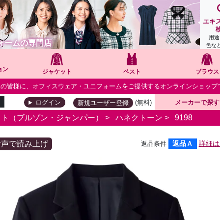
エキ
用途
ォームの専門店
色な
ョン
ジャケット
ベスト
ブラウス
個人の皆様に、オフィスウェア・ユニフォームをご提供するオンラインショップ
(無料)
メーカーで探す
ログイン
新規ユーザー登録
ット（ブルゾン・ジャンパー）
>
ハネクトーン
>
9198
音声で読み上げ
返品Ａ
詳細は
返品条件