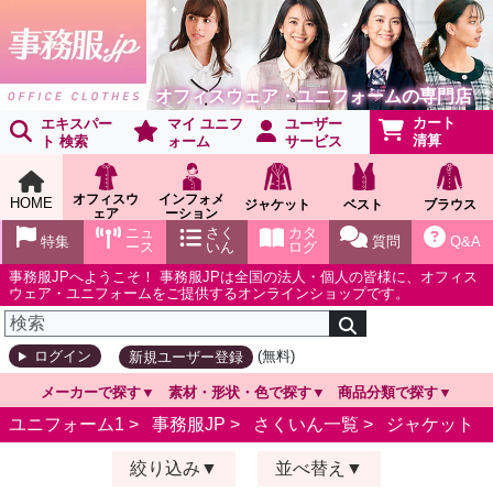
オフィスウェア・ユニフォームの専門店
カート
エキスパー
マイ ユニフ
ユーザー
清算
ト 検索
ォーム
サービス
オフィスウ
インフォメ
HOME
ジャケット
ベスト
ブラウス
ェア
ーション
ショールー
ニュ
さく
カタ
特集
質問
Q&A
ム
ース
いん
ログ
事務服JPへようこそ！ 事務服JPは全国の法人・個人の皆様に、オフィス
ウェア・ユニフォームをご提供するオンラインショップです。
(無料)
ログイン
新規ユーザー登録
メーカーで探す
素材・形状・色で探す
商品分類で探す
ユニフォーム1 >
事務服JP
>
さくいん一覧
>
ジャケット
絞り込み
並べ替え