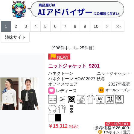
1
2
3
4
5
6
7
8
9
10
>
>>
姉妹サイト
（998件中、1～25件目）
NEW!
ニットジャケット 9201
ハネクトーン
ニットジャケット
ハネクトーン HOW 2027 秋冬
オフィスウェア
2027年発売
オールシーズン
レディース
All
42～44%
OFF
￥15,312
(税込)
参考価格
￥26,400-
1%ポイント
還元