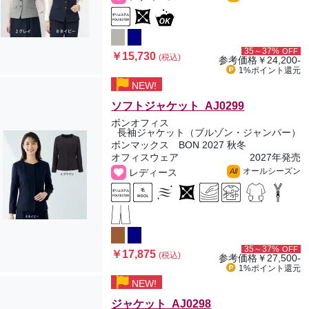
35～37%
OFF
￥15,730
(税込)
参考価格
￥24,200-
1%ポイント
還元
NEW!
ソフトジャケット AJ0299
ボンオフィス
長袖ジャケット（ブルゾン・ジャンパー）
ボンマックス BON 2027 秋冬
オフィスウェア
2027年発売
オールシーズン
レディース
All
35～37%
OFF
￥17,875
(税込)
参考価格
￥27,500-
1%ポイント
還元
NEW!
ジャケット AJ0298