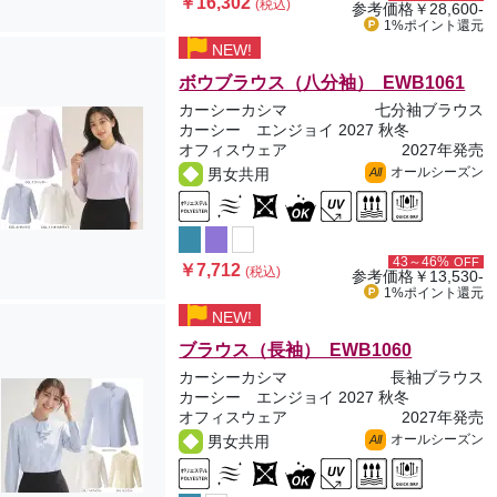
￥16,302
(税込)
参考価格
￥28,600-
1%ポイント
還元
NEW!
ボウブラウス（八分袖） EWB1061
カーシーカシマ
七分袖ブラウス
カーシー エンジョイ 2027 秋冬
オフィスウェア
2027年発売
オールシーズン
男女共用
All
43～46%
OFF
￥7,712
(税込)
参考価格
￥13,530-
1%ポイント
還元
NEW!
ブラウス（長袖） EWB1060
カーシーカシマ
長袖ブラウス
カーシー エンジョイ 2027 秋冬
オフィスウェア
2027年発売
オールシーズン
男女共用
All