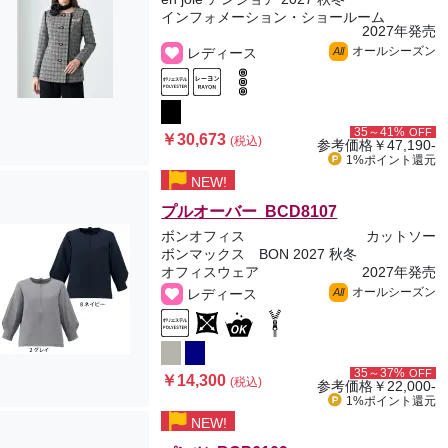
インフォメーション・ショールーム
2027年発売
オールシーズン
レディース
All
35～41%
OFF
￥30,673
(税込)
参考価格
￥47,190-
1%ポイント
還元
NEW!
プルオーバー BCD8107
ボンオフィス
カットソー
ボンマックス BON 2027 秋冬
オフィスウェア
2027年発売
オールシーズン
レディース
All
35～37%
OFF
￥14,300
(税込)
参考価格
￥22,000-
1%ポイント
還元
NEW!