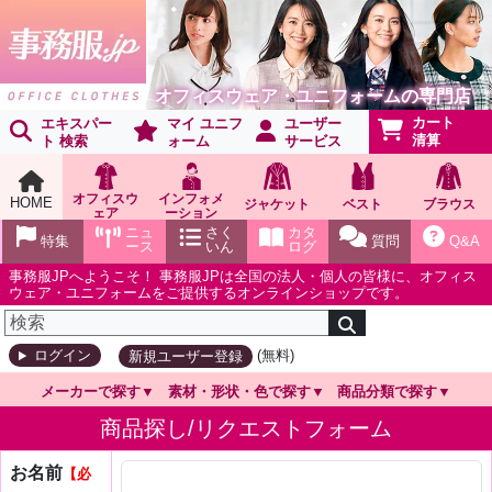
オフィスウェア・ユニフォームの専門店
カート
エキスパー
マイ ユニフ
ユーザー
清算
ト 検索
ォーム
サービス
オフィスウ
インフォメ
HOME
ジャケット
ベスト
ブラウス
ェア
ーション
ショールー
ニュ
さく
カタ
特集
質問
Q&A
ム
ース
いん
ログ
事務服JPへようこそ！ 事務服JPは全国の法人・個人の皆様に、オフィス
ウェア・ユニフォームをご提供するオンラインショップです。
(無料)
ログイン
新規ユーザー登録
メーカーで探す
素材・形状・色で探す
商品分類で探す
商品探し/リクエストフォーム
お名前
【必