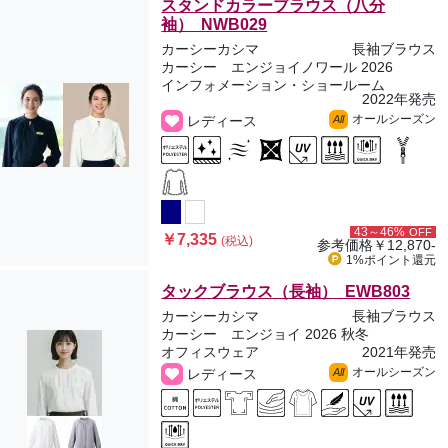
スタンドカラーブラウス（八分
袖） NWB029
カーシーカシマ
長袖ブラウス
カーシー エンジョイノワール 2026
インフォメーション・ショールーム
2022年発売
オールシーズン
レディース
All
43～46%
OFF
￥7,335
(税込)
参考価格
￥12,870-
1%ポイント
還元
タックブラウス（長袖） EWB803
カーシーカシマ
長袖ブラウス
カーシー エンジョイ 2026 秋冬
オフィスウェア
2021年発売
オールシーズン
レディース
All