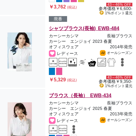
43～46%
OFF
￥3,762
(税込)
参考価格
￥6,600-
1%ポイント
還元
廃番
シャツブラウス(長袖) EWB-484
カーシーカシマ
長袖ブラウス
カーシー エンジョイ 2023 春夏
オフィスウェア
2014年発売
オールシーズン
レディース
All
43～46%
OFF
￥5,329
(税込)
参考価格
￥9,350-
1%ポイント
還元
ブラウス（長袖） EWB-434
カーシーカシマ
長袖ブラウス
カーシー エンジョイ 2025 春夏
オフィスウェア
2013年発売
オールシーズン
レディース
All