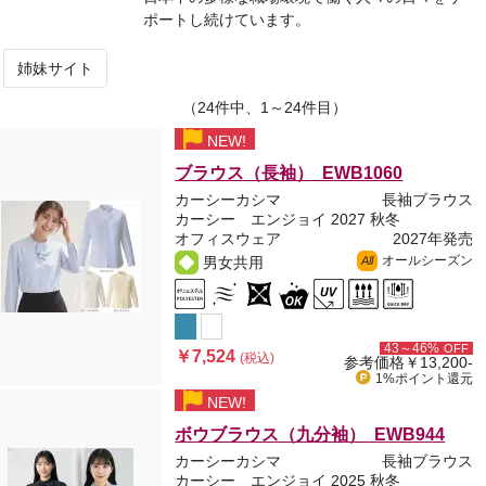
ポートし続けています。
姉妹サイト
（24件中、1～24件目）
NEW!
ブラウス（長袖） EWB1060
カーシーカシマ
長袖ブラウス
カーシー エンジョイ 2027 秋冬
オフィスウェア
2027年発売
オールシーズン
男女共用
All
43～46%
OFF
￥7,524
(税込)
参考価格
￥13,200-
1%ポイント
還元
NEW!
ボウブラウス（九分袖） EWB944
カーシーカシマ
長袖ブラウス
カーシー エンジョイ 2025 秋冬