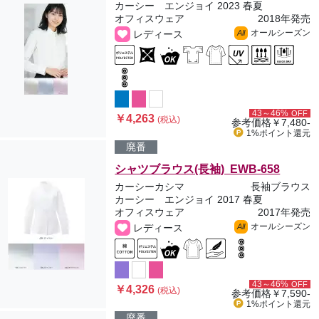
カーシー エンジョイ 2023 春夏
オフィスウェア
2018年発売
オールシーズン
レディース
All
43～46%
OFF
￥4,263
(税込)
参考価格
￥7,480-
1%ポイント
還元
廃番
シャツブラウス(長袖) EWB-658
カーシーカシマ
長袖ブラウス
カーシー エンジョイ 2017 春夏
オフィスウェア
2017年発売
オールシーズン
レディース
All
43～46%
OFF
￥4,326
(税込)
参考価格
￥7,590-
1%ポイント
還元
廃番