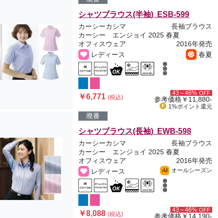
シャツブラウス(半袖) ESB-599
カーシーカシマ
長袖ブラウス
カーシー エンジョイ 2025 春夏
オフィスウェア
2016年発売
レディース
春夏
43～46%
OFF
￥6,771
(税込)
参考価格
￥11,880-
1%ポイント
還元
廃番
シャツブラウス(長袖) EWB-598
カーシーカシマ
長袖ブラウス
カーシー エンジョイ 2025 春夏
オフィスウェア
2016年発売
オールシーズン
レディース
All
43～46%
OFF
￥8,088
(税込)
参考価格
￥14,190-