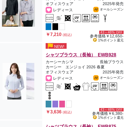
オフィスウェア
2025年発売
オールシーズン
レディース
All
43～46%
OFF
￥7,210
(税込)
参考価格
￥12,650-
1%ポイント
還元
NEW!
シャツブラウス（長袖） EWB928
カーシーカシマ
長袖ブラウス
カーシー エンジョイ 2026 春夏
オフィスウェア
2025年発売
オールシーズン
レディース
All
43～46%
OFF
￥3,636
(税込)
参考価格
￥6,380-
1%ポイント
還元
シャツブラウス（長袖） EWB875