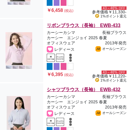
43～46%
OFF
￥6,458
(税込)
参考価格
￥11,330-
1%ポイント
還元
リボンブラウス（長袖） EWB-433
カーシーカシマ
長袖ブラウス
カーシー エンジョイ 2025 春夏
オフィスウェア
2013年発売
オールシーズン
レディース
All
43～46%
OFF
￥6,395
(税込)
参考価格
￥11,220-
1%ポイント
還元
シャツブラウス（長袖） EWB-432
カーシーカシマ
長袖ブラウス
カーシー エンジョイ 2025 春夏
オフィスウェア
2013年発売
オールシーズン
レディース
All