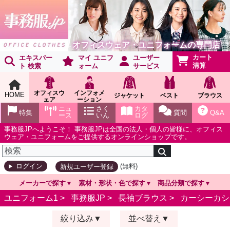
オフィスウェア・ユニフォームの専門店
カート
エキスパー
マイ ユニフ
ユーザー
清算
ト 検索
ォーム
サービス
オフィスウ
インフォメ
HOME
ジャケット
ベスト
ブラウス
ェア
ーション
ショールー
ニュ
さく
カタ
特集
質問
Q&A
ム
ース
いん
ログ
事務服JPへようこそ！ 事務服JPは全国の法人・個人の皆様に、オフィス
ウェア・ユニフォームをご提供するオンラインショップです。
(無料)
ログイン
新規ユーザー登録
メーカーで探す
素材・形状・色で探す
商品分類で探す
ユニフォーム1 >
事務服JP
>
長袖ブラウス
>
カーシーカシ
絞り込み
並べ替え