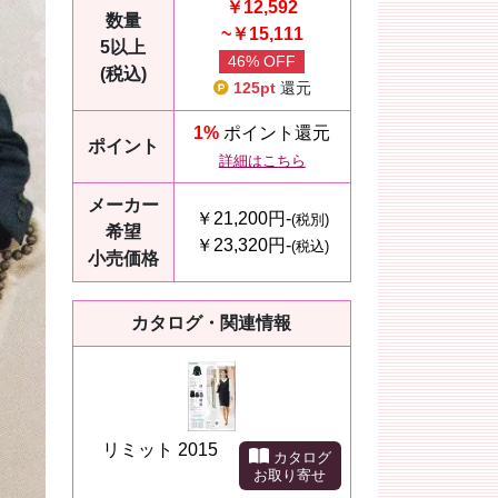
￥12,592
数量
~￥15,111
5以上
46% OFF
(税込)
125pt
還元
1%
ポイント還元
ポイント
詳細はこちら
メーカー
￥21,200円-
(税別)
希望
￥23,320円-
(税込)
小売価格
カタログ・関連情報
リミット 2015
カタログ
お取り寄せ