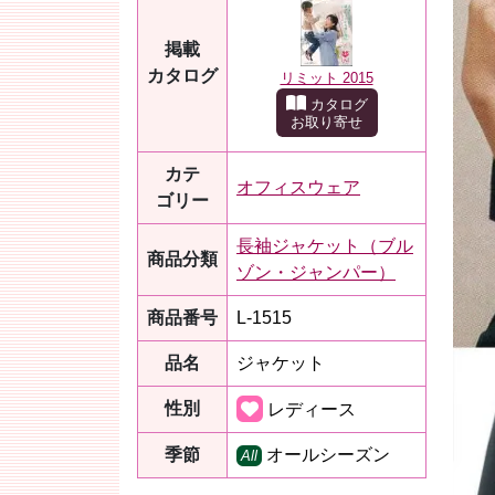
掲載
カタログ
リミット 2015
カタログ
お取り寄せ
カテ
オフィスウェア
ゴリー
長袖ジャケット（ブル
商品分類
ゾン・ジャンパー）
商品番号
L-1515
品名
ジャケット
性別
レディース
季節
オールシーズン
All