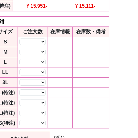
(特注)
¥ 15,951
-
¥ 15,111
-
 紺
サイズ
ご注文数
在庫情報
在庫数・備考
S
数量
M
数量
L
数量
LL
数量
3L
数量
L(特注)
数量
L(特注)
数量
L(特注)
数量
S(特注)
数量
(税込)