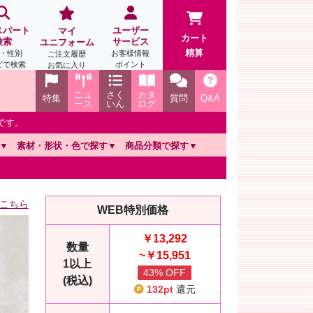
スパート
ユーザー
マイ
カート
検索
サービス
ユニフォーム
精算
・性別
お客様情報
ご注文履歴
どで検索
ポイント
お気に入り
ニュ
さく
カタ
特集
質問
Q&A
ース
いん
ログ
です。
素材・形状・色で探す
商品分類で探す
こちら
WEB特別価格
￥13,292
数量
~￥15,951
1以上
43% OFF
(税込)
132pt
還元