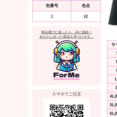
色番号
色名
2
紺
商品選びに迷ったら、AIに相談！
あなたに合った商品を見つけます。
サ
スマホでご注文
4L
5L
6L