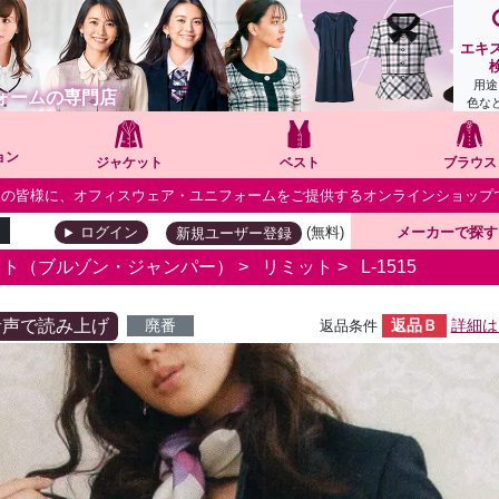
エキ
用途
ォームの専門店
色な
ョン
ジャケット
ベスト
ブラウス
個人の皆様に、オフィスウェア・ユニフォームをご提供するオンラインショップ
(無料)
メーカーで探す
ログイン
新規ユーザー登録
ット（ブルゾン・ジャンパー）
>
リミット
>
L-1515
音声で読み上げ
廃番
返品Ｂ
詳細は
返品条件