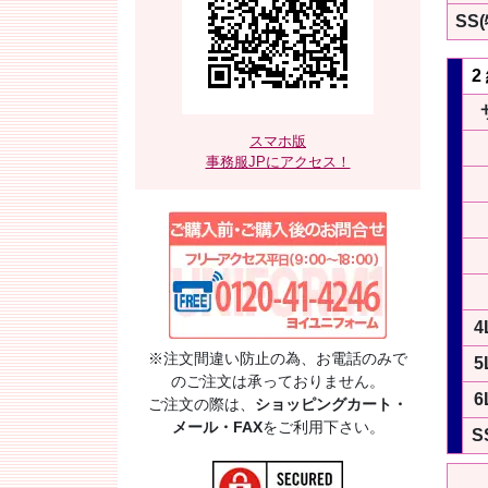
SS
2
スマホ版
事務服JPにアクセス！
4
※注文間違い防止の為、お電話のみで
5
のご注文は承っておりません。
6
ご注文の際は、
ショッピングカート・
メール・FAX
をご利用下さい。
S