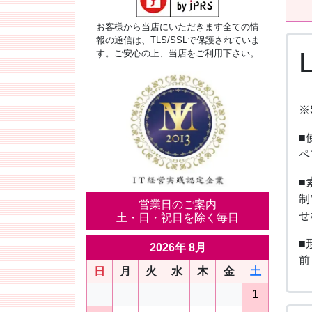
お客様から当店にいただきます全ての情
報の通信は、TLS/SSLで保護されていま
す。ご安心の上、当店をご利用下さい。
※
■
ペ
■
制
営業日のご案内
せ
土・日・祝日を除く毎日
■
2026年 8月
前
日
月
火
水
木
金
土
1