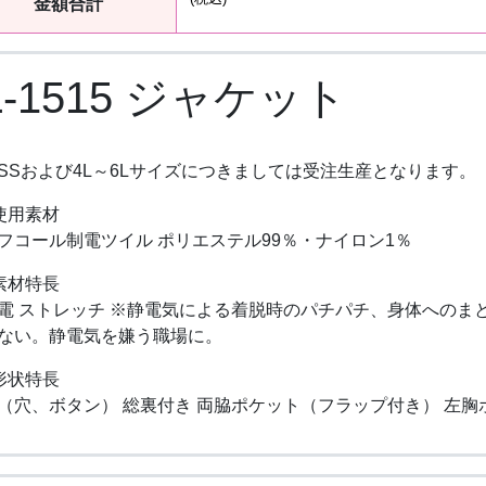
金額合計
L-1515 ジャケット
SSおよび4L～6Lサイズにつきましては受注生産となります。
使用素材
フコール制電ツイル ポリエステル99％・ナイロン1％
素材特長
電 ストレッチ ※静電気による着脱時のパチパチ、身体へのま
ない。静電気を嫌う職場に。
形状特長
（穴、ボタン） 総裏付き 両脇ポケット（フラップ付き） 左胸