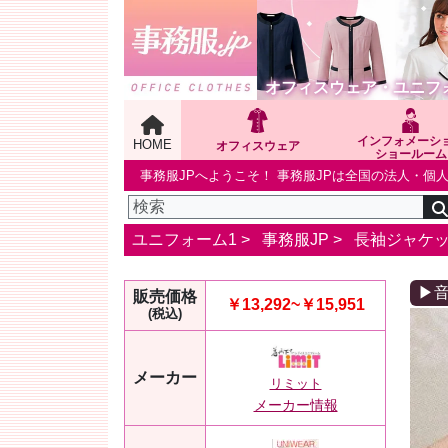
オフィスウェア・ユニフ
インフォメーシ
HOME
オフィスウェア
ショールーム
事務服JPへようこそ！ 事務服JPは全国の法人・
ユニフォーム1 >
事務服JP
>
長袖ジャケ
▶
販売価格
￥13,292~￥15,951
(税込)
メーカー
リミット
メーカー情報