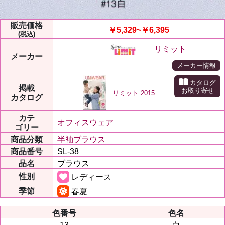
販売価格
￥5,329~￥6,395
(税込)
リミット
メーカー
メーカー情報
カタログ
掲載
お取り寄せ
リミット 2015
カタログ
カテ
オフィスウェア
ゴリー
商品分類
半袖ブラウス
商品番号
SL-38
品名
ブラウス
性別
レディース
季節
春夏
色番号
色名