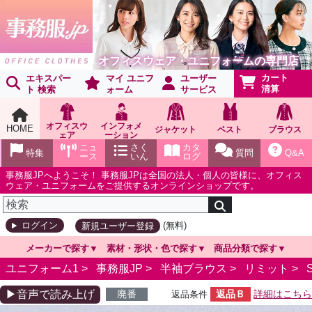
オフィスウェア・ユニフォームの専門店
カート
エキスパー
マイ ユニフ
ユーザー
清算
ト 検索
ォーム
サービス
オフィスウ
インフォメ
HOME
ジャケット
ベスト
ブラウス
ェア
ーション
ショールー
ニュ
さく
カタ
特集
質問
Q&A
ム
ース
いん
ログ
事務服JPへようこそ！ 事務服JPは全国の法人・個人の皆様に、オフィス
ウェア・ユニフォームをご提供するオンラインショップです。
(無料)
ログイン
新規ユーザー登録
メーカーで探す
素材・形状・色で探す
商品分類で探す
ユニフォーム1 >
事務服JP
>
半袖ブラウス
>
リミット
>
▶音声で読み上げ
廃番
返品Ｂ
詳細はこちら
返品条件