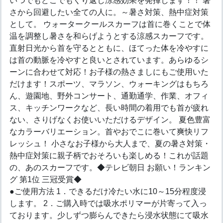
いつでもどこでもくり返し涼感効果を発揮します！！ 暑
さから回避したい全ての人に。～暑さ対策、熱中症対策
として。 ウォータークールスカーフは首に巻くことで体
温を調整し暑さを和らげようとする涼感スカーフです。
直射日光から首を守るとともに、ほてった体を冷やすに
は首の動脈を冷やすと良いとされています。あらゆるシ
ーンに合わせて対応！お子様の熱さましにもご使用いた
だけます！スポーツ、マラソン、ウォーキングはもちろ
ん、遊園地、野外コンサート、通勤通学、作業、オフィ
ス、キッチンワークなど、長い時間の着用でも首が疲れ
ない、さりげなくお使いいただけるデザイン。 夏色豊富
なカラーバリエーション。首やおでこに巻いて爽快リフ
レッシュ！ 小さなお子様から大人まで、夏の暑さ対策・
熱中症対策に親子柄でおそろいも楽しめる！これが話題
の、あのスカーフです。◆テレビ朝日 お願い！ランキン
グ 第1位 三冠受賞◆
●ご使用方法 1．できるだけ冷たい水に10～15分程度浸
します。 2．ご購入時では吸水ポリマーが片寄って入っ
ております。少しずつ膨らんできたら浸水状態にて吸水