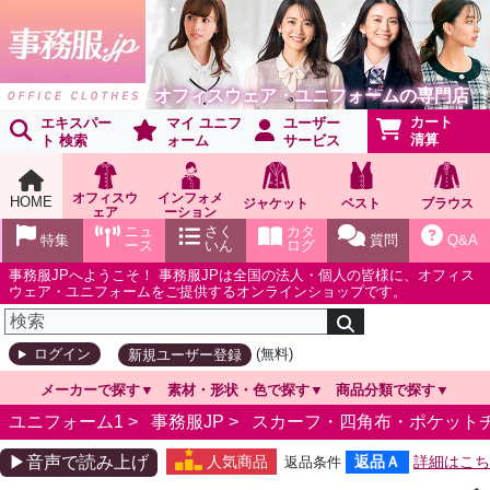
オフィスウェア・ユニフォームの専門店
カート
エキスパー
マイ ユニフ
ユーザー
清算
ト 検索
ォーム
サービス
オフィスウ
インフォメ
HOME
ジャケット
ベスト
ブラウス
ェア
ーション
ショールー
ニュ
さく
カタ
特集
質問
Q&A
ム
ース
いん
ログ
事務服JPへようこそ！ 事務服JPは全国の法人・個人の皆様に、オフィス
ウェア・ユニフォームをご提供するオンラインショップです。
(無料)
ログイン
新規ユーザー登録
メーカーで探す
素材・形状・色で探す
商品分類で探す
ユニフォーム1 >
事務服JP
>
スカーフ・四角布・ポケット
▶音声で読み上げ
人気商品
返品Ａ
詳細はこち
返品条件
ら