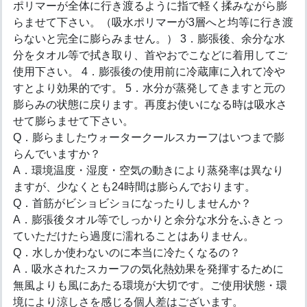
ポリマーが全体に行き渡るように指で軽く揉みながら膨
らませて下さい。（吸水ポリマーが3層へと均等に行き渡
らないと完全に膨らみません。） 3．膨張後、余分な水
分をタオル等で拭き取り、首やおでこなどに着用してご
使用下さい。 4．膨張後の使用前に冷蔵庫に入れて冷や
すとより効果的です。 5．水分が蒸発してきますと元の
膨らみの状態に戻ります。再度お使いになる時は吸水さ
せて膨らませて下さい。
Q．膨らましたウォータークールスカーフはいつまで膨
らんでいますか？
A．環境温度・湿度・空気の動きにより蒸発率は異なり
ますが、少なくとも24時間は膨らんでおります。
Q．首筋がビショビショになったりしませんか？
A．膨張後タオル等でしっかりと余分な水分をふきとっ
ていただけたら過度に濡れることはありません。
Q．水しか使わないのに本当に冷たくなるの？
A．吸水されたスカーフの気化熱効果を発揮するために
無風よりも風にあたる環境が大切です。ご使用状態・環
境により涼しさを感じる個人差はございます。