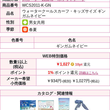
商品番号
WCS2011-K-GN
ウォータークールスカーフ・キッズサイズ ギン
品名
ガムネイビー
性別
男女共用
季節
春夏
色番号
色名
ギンガムネイビー
WEB特別価格
数量
1以上
￥1,027
10pt
還元
(税込)
ポイント
1%
ポイント還元
詳細はこちら
メーカー
希望
￥934円-
￥1,027円-
(税別)
(税込)
小売価格
カタログ・関連情報