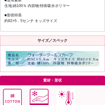
■使用素材
生地:綿100％ 内容物:特殊吸水ポリマー
■形状特長
約82×5．5センチ キッズサイズ
サイズ／スペック
素材・形状