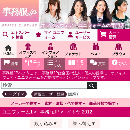
オフィスウェア・ユニフォームの専門店
カート
エキスパー
マイ ユニフ
ユーザー
清算
ト 検索
ォーム
サービス
オフィスウ
インフォメ
HOME
ジャケット
ベスト
ブラウス
ェア
ーション
ショールー
ニュ
さく
カタ
特集
質問
Q&A
ム
ース
いん
ログ
事務服JPへようこそ！ 事務服JPは全国の法人・個人の皆様に、オフィス
ウェア・ユニフォームをご提供するオンラインショップです。
(無料)
ログイン
新規ユーザー登録
メーカーで探す
素材・形状・色で探す
商品分類で探す
ユニフォーム1 >
事務服JP
>
イトヤ 2012
絞り込み
並べ替え