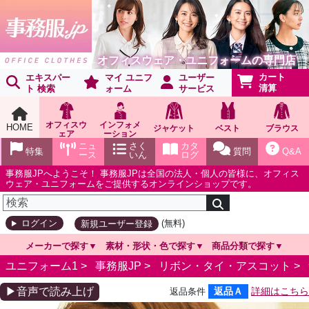
オフィスウェア・ユニフォームの専門店
カート
エキスパー
マイ ユニフ
ユーザー
清算
ト 検索
ォーム
サービス
オフィスウ
インフォメ
HOME
ジャケット
ベスト
ブラウス
ェア
ーション
ショールー
ニュ
さく
カタ
特集
質問
Q&A
ム
ース
いん
ログ
事務服JPへようこそ！ 事務服JPは全国の法人・個人の皆様に、オフィス
ウェア・ユニフォームをご提供するオンラインショップです。
(無料)
ログイン
新規ユーザー登録
メーカーで探す
素材・形状・色で探す
商品分類で探す
ユニフォーム1 >
事務服JP
>
リボン・タイ・アスコット
>
▶音声で読み上げ
返品Ａ
詳細はこちら
返品条件