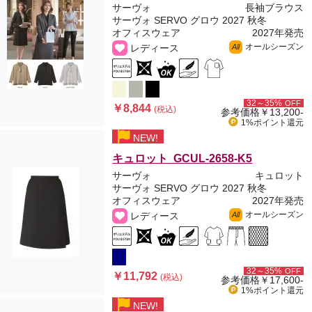
サーヴォ
長袖ブラウス
サーヴォ SERVO グロウ 2027 秋冬
オフィスウェア
2027年発売
オールシーズン
レディース
All
32～35%
OFF
￥8,844
(税込)
参考価格
￥13,200-
1%ポイント
還元
NEW!
キュロット GCUL-2658-K5
サーヴォ
キュロット
サーヴォ SERVO グロウ 2027 秋冬
オフィスウェア
2027年発売
オールシーズン
レディース
All
32～35%
OFF
￥11,792
(税込)
参考価格
￥17,600-
1%ポイント
還元
NEW!