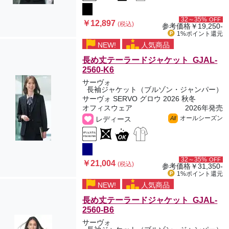
32～35%
OFF
￥12,897
(税込)
参考価格
￥19,250-
1%ポイント
還元
NEW!
人気商品
長め丈テーラードジャケット GJAL-
2560-K6
サーヴォ
長袖ジャケット（ブルゾン・ジャンパー）
サーヴォ SERVO グロウ 2026 秋冬
オフィスウェア
2026年発売
オールシーズン
レディース
All
32～35%
OFF
￥21,004
(税込)
参考価格
￥31,350-
1%ポイント
還元
NEW!
人気商品
長め丈テーラードジャケット GJAL-
2560-B6
サーヴォ