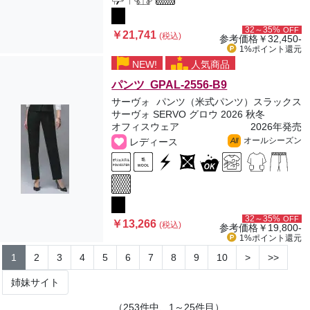
32～35%
OFF
￥21,741
(税込)
参考価格
￥32,450-
1%ポイント
還元
NEW!
人気商品
パンツ GPAL-2556-B9
サーヴォ
パンツ（米式パンツ）スラックス
サーヴォ SERVO グロウ 2026 秋冬
オフィスウェア
2026年発売
オールシーズン
レディース
All
32～35%
OFF
￥13,266
(税込)
参考価格
￥19,800-
1%ポイント
還元
1
2
3
4
5
6
7
8
9
10
>
>>
姉妹サイト
（253件中、1～25件目）