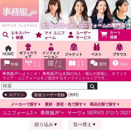
オフィスウェア・ユニフォームの専門店
カート
エキスパー
マイ ユニフ
ユーザー
清算
ト 検索
ォーム
サービス
オフィスウ
インフォメ
HOME
ジャケット
ベスト
ブラウス
ェア
ーション
ショールー
ニュ
さく
カタ
特集
質問
Q&A
ム
ース
いん
ログ
事務服JPへようこそ！ 事務服JPは全国の法人・個人の皆様に、オフィス
ウェア・ユニフォームをご提供するオンラインショップです。
(無料)
ログイン
新規ユーザー登録
メーカーで探す
素材・形状・色で探す
商品分類で探す
ユニフォーム1 >
事務服JP
>
サーヴォ SERVO グロウ 202
絞り込み
並べ替え