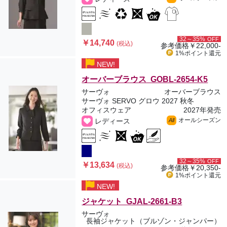
32～35%
OFF
￥14,740
(税込)
参考価格
￥22,000-
1%ポイント
還元
NEW!
オーバーブラウス GOBL-2654-K5
サーヴォ
オーバーブラウス
サーヴォ SERVO グロウ 2027 秋冬
オフィスウェア
2027年発売
オールシーズン
レディース
All
32～35%
OFF
￥13,634
(税込)
参考価格
￥20,350-
1%ポイント
還元
NEW!
ジャケット GJAL-2661-B3
サーヴォ
長袖ジャケット（ブルゾン・ジャンパー）