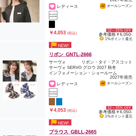
オールシーズン
レディース
All
32～35%
OFF
￥4,053
(税込)
参考価格
￥6,050-
1%ポイント
還元
NEW!
リボン GNTL-2666
サーヴォ
リボン・タイ・アスコット
サーヴォ SERVO グロウ 2027 秋冬
インフォメーション・ショールーム
2027年発売
オールシーズン
レディース
All
32～35%
OFF
￥4,053
(税込)
参考価格
￥6,050-
1%ポイント
還元
NEW!
ブラウス GBLL-2665