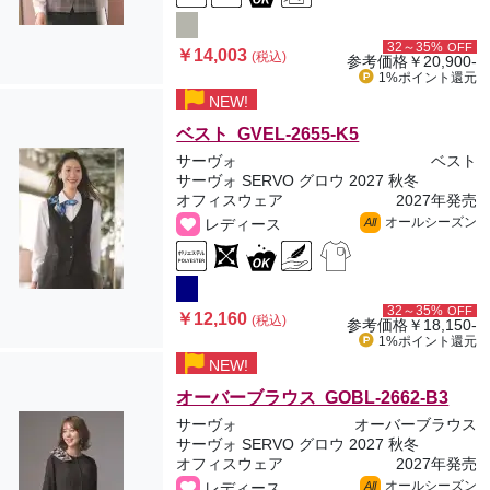
32～35%
OFF
￥14,003
(税込)
参考価格
￥20,900-
1%ポイント
還元
NEW!
ベスト GVEL-2655-K5
サーヴォ
ベスト
サーヴォ SERVO グロウ 2027 秋冬
オフィスウェア
2027年発売
オールシーズン
レディース
All
32～35%
OFF
￥12,160
(税込)
参考価格
￥18,150-
1%ポイント
還元
NEW!
オーバーブラウス GOBL-2662-B3
サーヴォ
オーバーブラウス
サーヴォ SERVO グロウ 2027 秋冬
オフィスウェア
2027年発売
オールシーズン
レディース
All