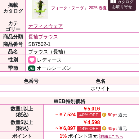
カタログ
掲載
お取り寄せ
フォーク・ヌーヴォ 2025 春夏
カタログ
カテ
オフィスウェア
ゴリー
商品分類
長袖ブラウス
商品番号
SB7502-1
品名
ブラウス（長袖）
性別
レディース
季節
オールシーズン
All
色番号
色名
ホワイト
WEB特別価格
数量
1以上
￥5,016
(税込)
~￥7,524
40% OFF
50pt
還元
数量
5以上
￥4,598
(税込)
~￥6,897
44% OFF
45pt
還元
ポイント
1%
ポイント還元
詳細はこちら