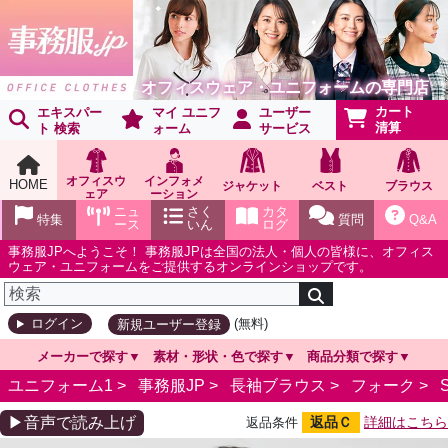
オフィスウェア・ユニフォームの専門店
カート
エキスパー
マイ ユニフ
ユーザー
清算
ト 検索
ォーム
サービス
オフィスウ
インフォメ
HOME
ジャケット
ベスト
ブラウス
ェア
ーション
ショールー
ニュ
さく
カタ
特集
質問
Q&A
ム
ース
いん
ログ
事務服JPへようこそ！ 事務服JPは全国の法人・個人の皆様に、オフィス
ウェア・ユニフォームをご提供するオンラインショップです。
(無料)
ログイン
新規ユーザー登録
メーカーで探す
素材・形状・色で探す
商品分類で探す
ユニフォーム1 >
事務服JP
>
長袖ブラウス
>
フォーク
>
▶音声で読み上げ
返品Ｃ
詳細はこちら
返品条件