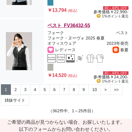
40～44%
OFF
￥13,794
(税込)
参考価格
￥22,990-
1%ポイント
還元
ベスト FV36432-55
フォーク
ベスト
フォーク・ヌーヴォ 2025 春夏
オフィスウェア
2023年発売
レディース
春夏
40～44%
OFF
￥14,520
(税込)
参考価格
￥24,200-
1%ポイント
還元
1
2
3
4
5
6
7
8
9
10
>
>>
姉妹サイト
（362件中、1～25件目）
ご希望の商品が見つからない場合、お探しいたします。
以下のフォームからお問い合わせください。