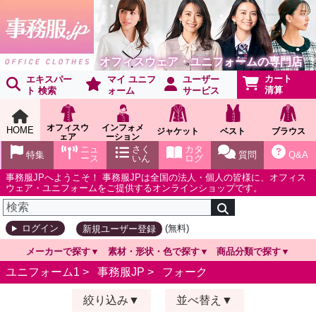
オフィスウェア・ユニフォームの専門店
カート
エキスパー
マイ ユニフ
ユーザー
清算
ト 検索
ォーム
サービス
オフィスウ
インフォメ
HOME
ジャケット
ベスト
ブラウス
ェア
ーション
ショールー
ニュ
さく
カタ
特集
質問
Q&A
ム
ース
いん
ログ
事務服JPへようこそ！ 事務服JPは全国の法人・個人の皆様に、オフィス
ウェア・ユニフォームをご提供するオンラインショップです。
(無料)
ログイン
新規ユーザー登録
メーカーで探す
素材・形状・色で探す
商品分類で探す
ユニフォーム1 >
事務服JP
>
フォーク
絞り込み
並べ替え