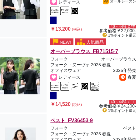
オールシーズン
レディース
All
40～44%
OFF
￥13,200
(税込)
参考価格
￥22,000-
1%ポイント
還元
NEW!
人気商品
オーバーブラウス FB71515-7
フォーク
オーバーブラウス
フォーク・ヌーヴォ 2025 春夏
オフィスウェア
2025年発売
レディース
春夏
40～44%
OFF
￥14,520
(税込)
参考価格
￥24,200-
1%ポイント
還元
ベスト FV36453-9
フォーク
ベスト
フォーク・ヌーヴォ 2025 春夏
オフィスウェア
2024年発売