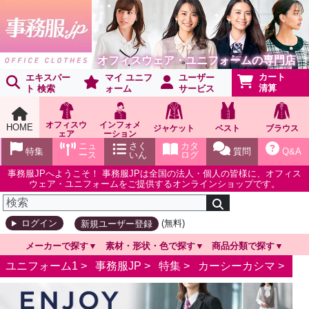
オフィスウェア・ユニフォームの専門店
カート
エキスパー
マイ ユニフ
ユーザー
清算
ト 検索
ォーム
サービス
オフィスウ
インフォメ
HOME
ジャケット
ベスト
ブラウス
ェア
ーション
ショールー
ニュ
さく
カタ
特集
質問
Q&A
ム
ース
いん
ログ
事務服JPへようこそ！ 事務服JPは全国の法人・個人の皆様に、オフィス
ウェア・ユニフォームをご提供するオンラインショップです。
(無料)
ログイン
新規ユーザー登録
メーカーで探す
素材・形状・色で探す
商品分類で探す
ユニフォーム1 >
事務服JP
>
特集
>
カーシーカシマ
>
カー