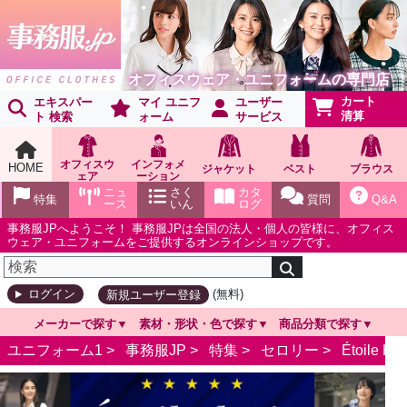
オフィスウェア・ユニフォームの専門店
カート
エキスパー
マイ ユニフ
ユーザー
清算
ト 検索
ォーム
サービス
オフィスウ
インフォメ
HOME
ジャケット
ベスト
ブラウス
ェア
ーション
ショールー
ニュ
さく
カタ
特集
質問
Q&A
ム
ース
いん
ログ
事務服JPへようこそ！ 事務服JPは全国の法人・個人の皆様に、オフィス
ウェア・ユニフォームをご提供するオンラインショップです。
(無料)
ログイン
新規ユーザー登録
メーカーで探す
素材・形状・色で探す
商品分類で探す
ユニフォーム1 >
事務服JP
>
特集
>
セロリー
>
Étoile 