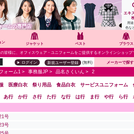
エキ
用途
ォームの専門店
色な
ョン
ジャケット
ベスト
ブラウス
個人の皆様に、オフィスウェア・ユニフォームをご提供するオンラインショップ
(無料)
メーカーで探す
ログイン
新規ユーザー登録
フォーム1 >
事務服JP
>
品名さくいん
>
2
服
医療白衣
祭り用品
食品白衣
サービスユニフォーム
あ行
か行
さ行
た行
な行
は行
ま行
や行
ら行
21号
23号
25号