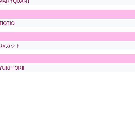
MARYQUANT
TIOTIO
UVカット
YUKI TORII