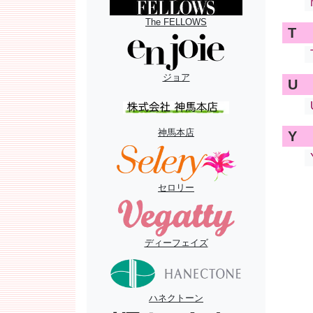
The FELLOWS
T
ジョア
U
神馬本店
Y
セロリー
ディーフェイズ
ハネクトーン