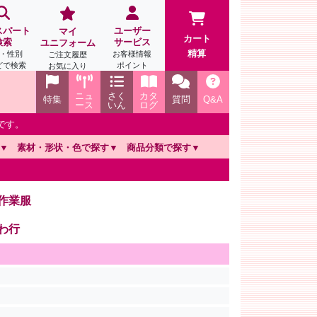
スパート
ユーザー
マイ
カート
検索
サービス
ユニフォーム
精算
・性別
お客様情報
ご注文履歴
どで検索
ポイント
お気に入り
ニュ
さく
カタ
特集
質問
Q&A
ース
いん
ログ
です。
素材・形状・色で探す
商品分類で探す
作業服
わ行