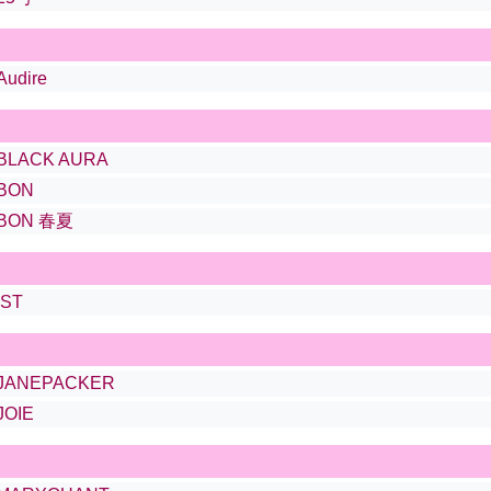
Audire
BLACK AURA
BON
BON 春夏
IST
JANEPACKER
JOIE