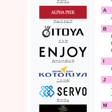
アズワン
A
アルファピア
B
イトヤ
I
カーシーカシマ
J
ことりや
サーヴォ
M