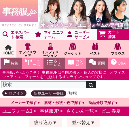
オフィスウェア・ユニフォームの専門店
カート
エキスパー
マイ ユニフ
ユーザー
清算
ト 検索
ォーム
サービス
オフィスウ
インフォメ
HOME
ジャケット
ベスト
ブラウス
ェア
ーション
ショールー
ニュ
さく
カタ
特集
質問
Q&A
ム
ース
いん
ログ
事務服JPへようこそ！ 事務服JPは全国の法人・個人の皆様に、オフィス
ウェア・ユニフォームをご提供するオンラインショップです。
(無料)
ログイン
新規ユーザー登録
メーカーで探す
素材・形状・色で探す
商品分類で探す
ユニフォーム1 >
事務服JP
>
さくいん一覧
>
ピエ 春夏
絞り込み
並べ替え