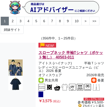
1
2
3
4
5
6
7
8
9
10
>
>>
姉妹サイト
（356件中、1～25件目）
NEW!
スロープネック 半袖Tシャツ（ポケッ
ト無し） 40503-011
アイトス (ハイナック)
半袖Ｔシャツ
レディースヒーローズユニフォーム（ピ
エ） 2026 春夏
オフィスウェア
2026年発売
男女共用
春夏
35～37%
OFF
￥3,575
(税込)
参考価格
￥5,500-
1%ポイント
還元