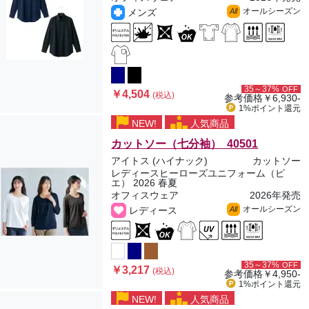
オールシーズン
メンズ
All
35～37%
OFF
￥4,504
(税込)
参考価格
￥6,930-
1%ポイント
還元
NEW!
人気商品
カットソー（七分袖） 40501
アイトス (ハイナック)
カットソー
レディースヒーローズユニフォーム（ピ
エ） 2026 春夏
オフィスウェア
2026年発売
オールシーズン
レディース
All
35～37%
OFF
￥3,217
(税込)
参考価格
￥4,950-
1%ポイント
還元
NEW!
人気商品