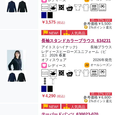
レディース
35～37%
OFF
￥3,575
(税込)
参考価格
￥5,500-
1%ポイント
還元
NEW!
人気商品
長袖スタンドカラーブラウス 634231
アイトス (ハイナック)
長袖ブラウス
レディースヒーローズユニフォーム（ピ
エ） 2026 春夏
オフィスウェア
2026年発売
オールシーズン
レディース
All
35～37%
OFF
￥4,290
(税込)
参考価格
￥6,600-
1%ポイント
還元
NEW!
人気商品
テーパードパンツ 630023-070