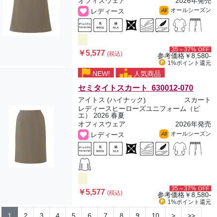
オフィスウェア
2026年発売
オールシーズン
レディース
All
35～37%
OFF
￥5,577
(税込)
参考価格
￥8,580-
1%ポイント
還元
NEW!
人気商品
セミタイトスカート 630012-070
アイトス (ハイナック)
スカート
レディースヒーローズユニフォーム（ピ
エ） 2026 春夏
オフィスウェア
2026年発売
オールシーズン
レディース
All
35～37%
OFF
￥5,577
(税込)
参考価格
￥8,580-
1%ポイント
還元
1
2
3
4
5
6
7
8
9
10
>
>>