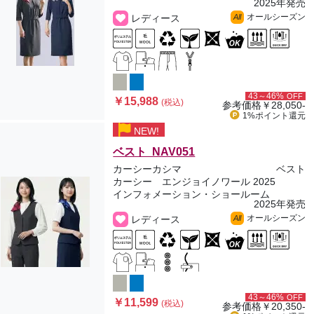
2025年発売
オールシーズン
レディース
All
43～46%
OFF
￥15,988
(税込)
参考価格
￥28,050-
1%ポイント
還元
NEW!
ベスト NAV051
カーシーカシマ
ベスト
カーシー エンジョイノワール 2025
インフォメーション・ショールーム
2025年発売
オールシーズン
レディース
All
43～46%
OFF
￥11,599
(税込)
参考価格
￥20,350-