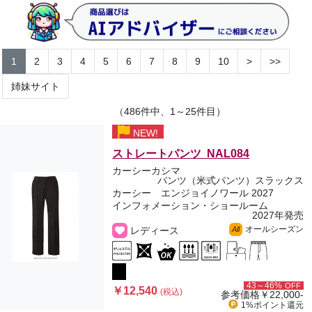
1
2
3
4
5
6
7
8
9
10
>
>>
姉妹サイト
（486件中、1～25件目）
NEW!
ストレートパンツ NAL084
カーシーカシマ
パンツ（米式パンツ）スラックス
カーシー エンジョイノワール 2027
インフォメーション・ショールーム
2027年発売
オールシーズン
レディース
All
43～46%
OFF
￥12,540
(税込)
参考価格
￥22,000-
1%ポイント
還元