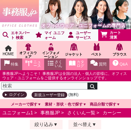
オフィスウェア・ユニフォームの専門店
カート
エキスパー
マイ ユニフ
ユーザー
清算
ト 検索
ォーム
サービス
オフィスウ
インフォメ
HOME
ジャケット
ベスト
ブラウス
ェア
ーション
ショールー
ニュ
さく
カタ
特集
質問
Q&A
ム
ース
いん
ログ
事務服JPへようこそ！ 事務服JPは全国の法人・個人の皆様に、オフィス
ウェア・ユニフォームをご提供するオンラインショップです。
(無料)
ログイン
新規ユーザー登録
メーカーで探す
素材・形状・色で探す
商品分類で探す
ユニフォーム1 >
事務服JP
>
さくいん一覧
>
カーシー
絞り込み
並べ替え