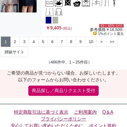
43～46%
OFF
￥9,405
(税込)
参考価格
￥16,500-
1%ポイント
還元
1
2
3
4
5
6
7
8
9
10
>
>>
姉妹サイト
（486件中、1～25件目）
ご希望の商品が見つからない場合、お探しいたします。
以下のフォームからお問い合わせください。
商品探し／商品リクエスト受付
特定商取引法に基づく表示
ご利用案内
Q＆A
プライバシーポリシー
安心してお買い求めいただくために
ポイント規約