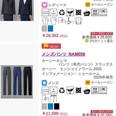
オールシーズン
レディース
All
43～46%
OFF
￥16,302
(税込)
参考価格
￥28,600-
1%ポイント
還元
NEW!
メンズパンツ NAM056
カーシーカシマ
パンツ（米式パンツ）スラックス
カーシー エンジョイノワール 2025
インフォメーション・ショールーム
2025年発売
オールシーズン
メンズ
All
43～46%
OFF
￥11,599
(税込)
参考価格
￥20,350-