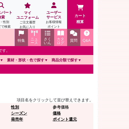
スパート
ユーザー
マイ
カート
検索
サービス
ユニフォーム
精算
・性別
お客様情報
ご注文履歴
どで検索
ポイント
お気に入り
ニュ
さく
カタ
特集
質問
Q&A
ース
いん
ログ
です。
素材・形状・色で探す
商品分類で探す
項目名をクリックして並び替えできます。
性別
参考価格
シーズン
価格
発売年
ポイント還元