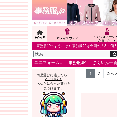
オフィスウェア・ユニフ
インフォメーシ
HOME
オフィスウェア
ショールーム
事務服JPへようこそ！ 事務服JPは全国の法人・
ユニフォーム1 >
事務服JP
>
さくいん一
1
2
次へ
商品選びに迷ったら、
AIに相談！
あなたに合った商品を
見つけます。