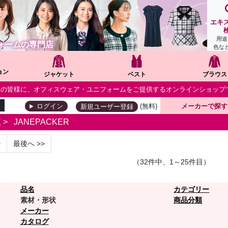
エキ
用途
ォームの専門店
色な
ョン
ジャケット
ベスト
ブラウス
個人の皆様に、オフィスウェア・ユニフォームをご提供するオンラインショップ
(無料)
メーカーで探す
ログイン
新規ユーザー登録
覧
>
JANEPACKER
>
最後へ
>>
（32件中、1～25件目）
品名
カテゴリー
素材・形状
商品分類
メーカー
カタログ