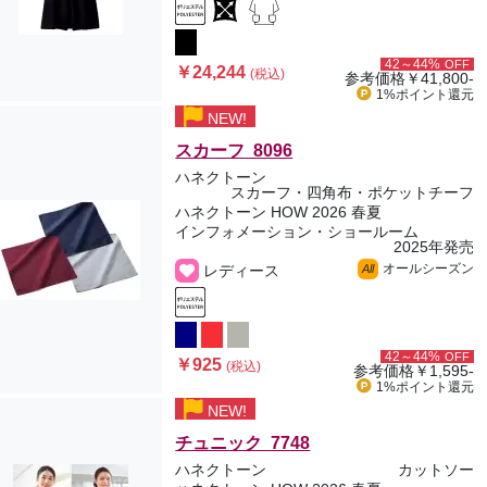
42～44%
OFF
￥24,244
(税込)
参考価格
￥41,800-
1%ポイント
還元
NEW!
スカーフ 8096
ハネクトーン
スカーフ・四角布・ポケットチーフ
ハネクトーン HOW 2026 春夏
インフォメーション・ショールーム
2025年発売
オールシーズン
レディース
All
42～44%
OFF
￥925
(税込)
参考価格
￥1,595-
1%ポイント
還元
NEW!
チュニック 7748
ハネクトーン
カットソー