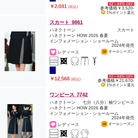
42～44%
OFF
￥2,041
(税込)
参考価格
￥3,520-
1%ポイント
還元
スカート 9861
ハネクトーン
スカート
ハネクトーン HOW 2026 春夏
インフォメーション・ショールーム
2024年発売
オールシーズン
レディース
All
42～44%
OFF
￥12,568
(税込)
参考価格
￥21,670-
1%ポイント
還元
ワンピース 7742
ハネクトーン
七分（八分）袖ワンピース
ハネクトーン HOW 2026 春夏
インフォメーション・ショールーム
2024年発売
オールシーズン
レディース
All