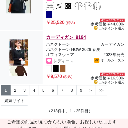
42～44%
OFF
￥25,520
(税込)
参考価格
￥44,000-
1%ポイント
還元
カーディガン 9194
ハネクトーン
カーディガン
ハネクトーン HOW 2026 春夏
オフィスウェア
2023年発売
オールシーズン
レディース
All
42～44%
OFF
￥9,570
(税込)
参考価格
￥16,500-
1%ポイント
還元
1
2
3
4
5
6
7
8
9
>
>>
姉妹サイト
（218件中、1～25件目）
ご希望の商品が見つからない場合、お探しいたします。