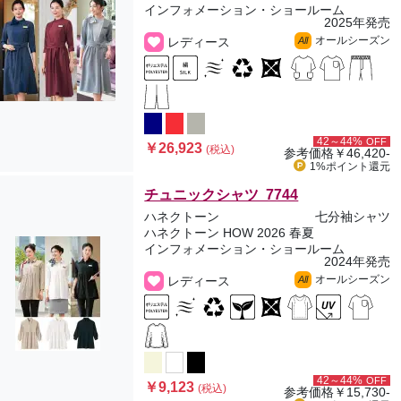
インフォメーション・ショールーム
2025年発売
オールシーズン
レディース
All
42～44%
OFF
￥26,923
(税込)
参考価格
￥46,420-
1%ポイント
還元
チュニックシャツ 7744
ハネクトーン
七分袖シャツ
ハネクトーン HOW 2026 春夏
インフォメーション・ショールーム
2024年発売
オールシーズン
レディース
All
42～44%
OFF
￥9,123
(税込)
参考価格
￥15,730-