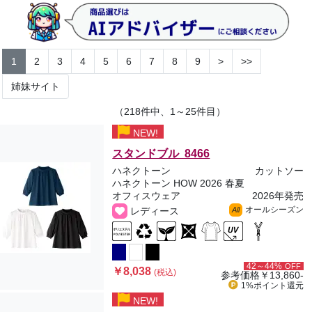
1
2
3
4
5
6
7
8
9
>
>>
姉妹サイト
（218件中、1～25件目）
NEW!
スタンドブル 8466
ハネクトーン
カットソー
ハネクトーン HOW 2026 春夏
オフィスウェア
2026年発売
オールシーズン
レディース
All
42～44%
OFF
￥8,038
(税込)
参考価格
￥13,860-
1%ポイント
還元
NEW!