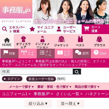
オフィスウェア・ユニフォームの専門店
カート
エキスパー
マイ ユニフ
ユーザー
清算
ト 検索
ォーム
サービス
オフィスウ
インフォメ
HOME
ジャケット
ベスト
ブラウス
ェア
ーション
ショールー
ニュ
さく
カタ
特集
質問
Q&A
ム
ース
いん
ログ
事務服JPへようこそ！ 事務服JPは全国の法人・個人の皆様に、オフィス
ウェア・ユニフォームをご提供するオンラインショップです。
(無料)
ログイン
新規ユーザー登録
メーカーで探す
素材・形状・色で探す
商品分類で探す
ユニフォーム1 >
事務服JP
>
さくいん一覧
>
ハネクトーン
絞り込み
並べ替え