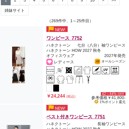
1
2
3
4
5
6
7
8
9
10
>
>>
姉妹サイト
（269件中、1～25件目）
NEW!
ワンピース 7752
ハネクトーン
七分（八分）袖ワンピース
ハネクトーン HOW 2027 秋冬
オフィスウェア
2027年発売
オールシーズン
レディース
All
42～44%
OFF
￥24,244
(税込)
参考価格
￥41,800-
1%ポイント
還元
NEW!
ベスト付きワンピース 7751
ハネクトーン
長袖ワンピース