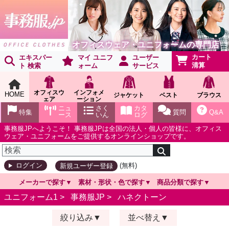
オフィスウェア・ユニフォームの専門店
カート
エキスパー
マイ ユニフ
ユーザー
清算
ト 検索
ォーム
サービス
オフィスウ
インフォメ
HOME
ジャケット
ベスト
ブラウス
ェア
ーション
ショールー
ニュ
さく
カタ
特集
質問
Q&A
ム
ース
いん
ログ
事務服JPへようこそ！ 事務服JPは全国の法人・個人の皆様に、オフィス
ウェア・ユニフォームをご提供するオンラインショップです。
(無料)
ログイン
新規ユーザー登録
メーカーで探す
素材・形状・色で探す
商品分類で探す
ユニフォーム1 >
事務服JP
>
ハネクトーン
絞り込み
並べ替え