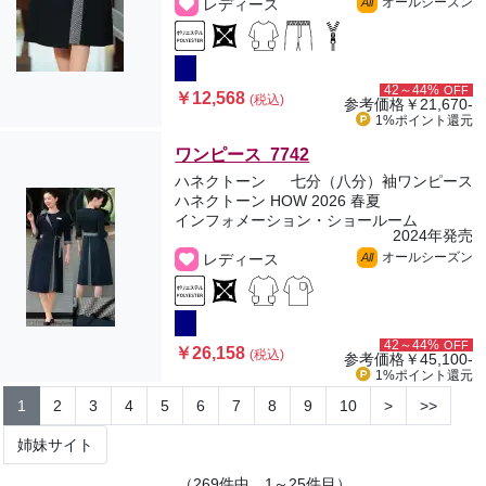
オールシーズン
レディース
All
42～44%
OFF
￥12,568
(税込)
参考価格
￥21,670-
1%ポイント
還元
ワンピース 7742
ハネクトーン
七分（八分）袖ワンピース
ハネクトーン HOW 2026 春夏
インフォメーション・ショールーム
2024年発売
オールシーズン
レディース
All
42～44%
OFF
￥26,158
(税込)
参考価格
￥45,100-
1%ポイント
還元
1
2
3
4
5
6
7
8
9
10
>
>>
姉妹サイト
（269件中、1～25件目）