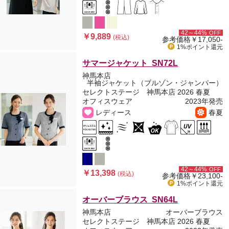
42～44%
OFF
￥9,889
(税込)
参考価格
￥17,050-
1%ポイント
還元
サマージャケット SN72L
神馬本店
半袖ジャケット（ブルゾン・ジャンパー）
セレクトステージ 神馬本店 2026 春夏
オフィスウェア
2023年発売
レディース
春夏
42～44%
OFF
￥13,398
(税込)
参考価格
￥23,100-
1%ポイント
還元
オーバーブラウス SN64L
神馬本店
オーバーブラウス
セレクトステージ 神馬本店 2026 春夏