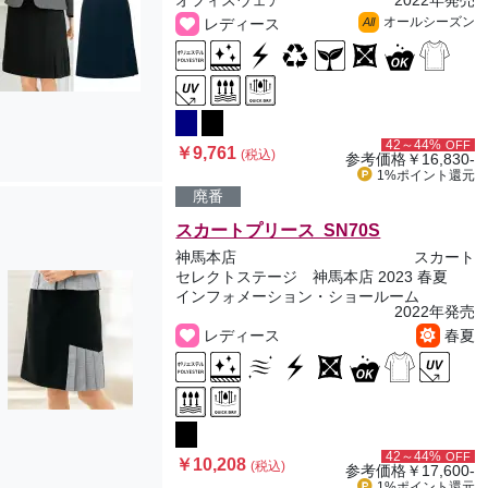
オフィスウェア
2022年発売
オールシーズン
レディース
All
42～44%
OFF
￥9,761
(税込)
参考価格
￥16,830-
1%ポイント
還元
廃番
スカートプリース SN70S
神馬本店
スカート
セレクトステージ 神馬本店 2023 春夏
インフォメーション・ショールーム
2022年発売
レディース
春夏
42～44%
OFF
￥10,208
(税込)
参考価格
￥17,600-
1%ポイント
還元