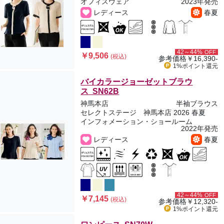
オフィスウェア
2023年発売
レディース
春夏
42～44%
OFF
￥9,506
(税込)
参考価格
￥16,390-
1%ポイント
還元
バイカラージョーゼットブラウ
ス SN62B
神馬本店
半袖ブラウス
セレクトステージ 神馬本店 2026 春夏
インフォメーション・ショールーム
2022年発売
レディース
春夏
42～44%
OFF
￥7,145
(税込)
参考価格
￥12,320-
1%ポイント
還元