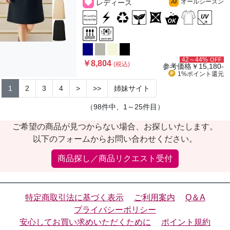
オールシーズン
レディース
All
42～44%
OFF
￥8,804
(税込)
参考価格
￥15,180-
1%ポイント
還元
1
2
3
4
>
>>
姉妹サイト
（98件中、1～25件目）
ご希望の商品が見つからない場合、お探しいたします。
以下のフォームからお問い合わせください。
商品探し／商品リクエスト受付
特定商取引法に基づく表示
ご利用案内
Q＆A
プライバシーポリシー
安心してお買い求めいただくために
ポイント規約