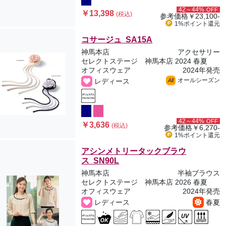
42～44%
OFF
￥13,398
(税込)
参考価格
￥23,100-
1%ポイント
還元
コサージュ SA15A
神馬本店
アクセサリー
セレクトステージ 神馬本店 2024 春夏
オフィスウェア
2024年発売
オールシーズン
レディース
All
42～44%
OFF
￥3,636
(税込)
参考価格
￥6,270-
1%ポイント
還元
アシンメトリータックブラウ
ス SN90L
神馬本店
半袖ブラウス
セレクトステージ 神馬本店 2026 春夏
オフィスウェア
2024年発売
レディース
春夏