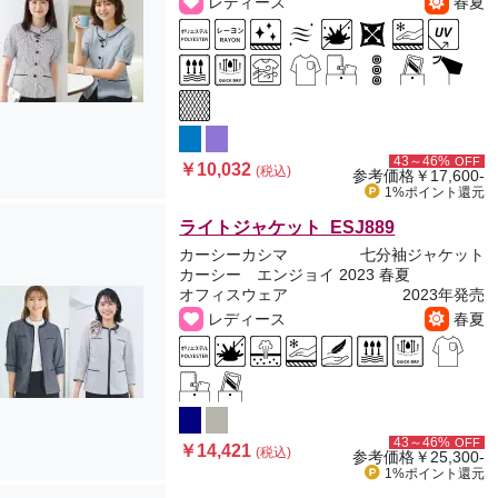
レディース
春夏
43～46%
OFF
￥10,032
(税込)
参考価格
￥17,600-
1%ポイント
還元
ライトジャケット ESJ889
カーシーカシマ
七分袖ジャケット
カーシー エンジョイ 2023 春夏
オフィスウェア
2023年発売
レディース
春夏
43～46%
OFF
￥14,421
(税込)
参考価格
￥25,300-
1%ポイント
還元