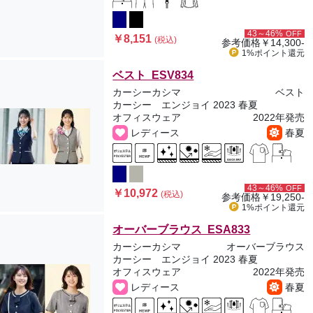
43～46%
OFF
￥8,151
(税込)
参考価格
￥14,300-
1%ポイント
還元
ベスト ESV834
カーシーカシマ
ベスト
カーシー エンジョイ 2023 春夏
オフィスウェア
2022年発売
レディース
春夏
43～46%
OFF
￥10,972
(税込)
参考価格
￥19,250-
1%ポイント
還元
オーバーブラウス ESA833
カーシーカシマ
オーバーブラウス
カーシー エンジョイ 2023 春夏
オフィスウェア
2022年発売
レディース
春夏