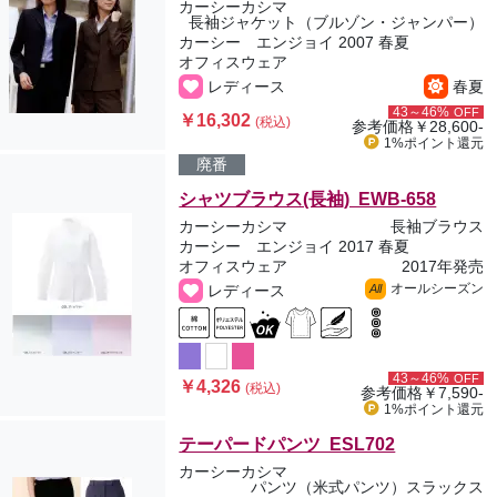
カーシーカシマ
長袖ジャケット（ブルゾン・ジャンパー）
カーシー エンジョイ 2007 春夏
オフィスウェア
レディース
春夏
43～46%
OFF
￥16,302
(税込)
参考価格
￥28,600-
1%ポイント
還元
廃番
シャツブラウス(長袖) EWB-658
カーシーカシマ
長袖ブラウス
カーシー エンジョイ 2017 春夏
オフィスウェア
2017年発売
オールシーズン
レディース
All
43～46%
OFF
￥4,326
(税込)
参考価格
￥7,590-
1%ポイント
還元
テーパードパンツ ESL702
カーシーカシマ
パンツ（米式パンツ）スラックス