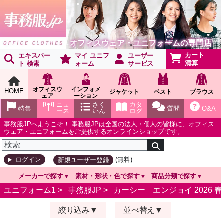
オフィスウェア・ユニフォームの専門店
カート
エキスパー
マイ ユニフ
ユーザー
清算
ト 検索
ォーム
サービス
オフィスウ
インフォメ
HOME
ジャケット
ベスト
ブラウス
ェア
ーション
ショールー
ニュ
さく
カタ
特集
質問
Q&A
ム
ース
いん
ログ
事務服JPへようこそ！ 事務服JPは全国の法人・個人の皆様に、オフィス
ウェア・ユニフォームをご提供するオンラインショップです。
(無料)
ログイン
新規ユーザー登録
メーカーで探す
素材・形状・色で探す
商品分類で探す
ユニフォーム1 >
事務服JP
>
カーシー エンジョイ 2026 
絞り込み
並べ替え