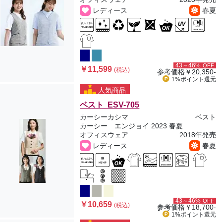
レディース
春夏
43～46%
OFF
￥11,599
(税込)
参考価格
￥20,350-
1%ポイント
還元
人気商品
ベスト ESV-705
カーシーカシマ
ベスト
カーシー エンジョイ 2023 春夏
オフィスウェア
2018年発売
レディース
春夏
43～46%
OFF
￥10,659
(税込)
参考価格
￥18,700-
1%ポイント
還元