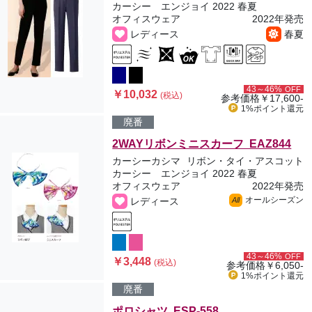
カーシー エンジョイ 2022 春夏
オフィスウェア
2022年発売
レディース
春夏
43～46%
OFF
￥10,032
(税込)
参考価格
￥17,600-
1%ポイント
還元
廃番
2WAYリボンミニスカーフ EAZ844
カーシーカシマ
リボン・タイ・アスコット
カーシー エンジョイ 2022 春夏
オフィスウェア
2022年発売
オールシーズン
レディース
All
43～46%
OFF
￥3,448
(税込)
参考価格
￥6,050-
1%ポイント
還元
廃番
ポロシャツ ESP-558