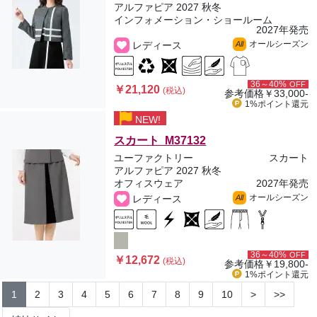
アルファピア 2027 秋冬
インフォメーション・ショールーム
2027年発売
オールシーズン
レディース
All
36～40%
OFF
￥21,120
(税込)
参考価格
￥33,000-
1%ポイント
還元
NEW!
スカート M37132
ユーファクトリー
スカート
アルファピア 2027 秋冬
オフィスウェア
2027年発売
オールシーズン
レディース
All
36～40%
OFF
￥12,672
(税込)
参考価格
￥19,800-
1%ポイント
還元
1
2
3
4
5
6
7
8
9
10
>
>>