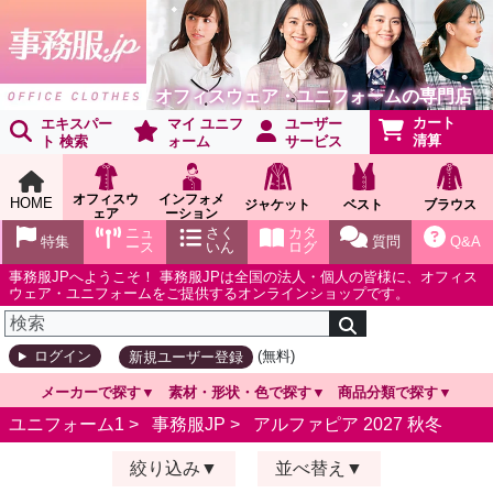
オフィスウェア・ユニフォームの専門店
カート
エキスパー
マイ ユニフ
ユーザー
清算
ト 検索
ォーム
サービス
オフィスウ
インフォメ
HOME
ジャケット
ベスト
ブラウス
ェア
ーション
ショールー
ニュ
さく
カタ
特集
質問
Q&A
ム
ース
いん
ログ
事務服JPへようこそ！ 事務服JPは全国の法人・個人の皆様に、オフィス
ウェア・ユニフォームをご提供するオンラインショップです。
(無料)
ログイン
新規ユーザー登録
メーカーで探す
素材・形状・色で探す
商品分類で探す
ユニフォーム1 >
事務服JP
>
アルファピア 2027 秋冬
絞り込み
並べ替え