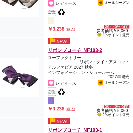
オールシーズン
レディース
All
36～40%
OFF
￥3,238
(税込)
参考価格
￥5,060-
1%ポイント
還元
NEW!
リボンブローチ NF103-2
ユーファクトリー
リボン・タイ・アスコット
アルファピア 2027 秋冬
インフォメーション・ショールーム
2027年発売
オールシーズン
レディース
All
36～40%
OFF
￥3,238
(税込)
参考価格
￥5,060-
1%ポイント
還元
NEW!
リボンブローチ NF103-1