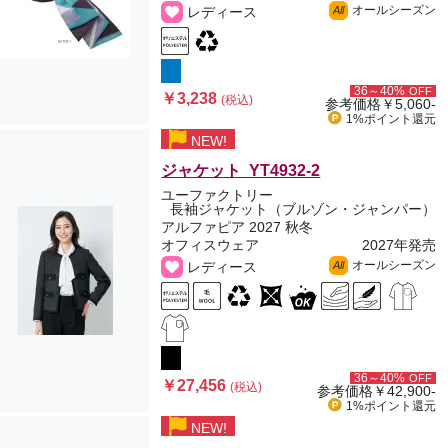
オールシーズン
レディース
All
36～40%
OFF
￥3,238
(税込)
参考価格
￥5,060-
1%ポイント
還元
NEW!
ジャケット YT4932-2
ユーファクトリー
長袖ジャケット（ブルゾン・ジャンパー）
アルファピア 2027 秋冬
オフィスウェア
2027年発売
オールシーズン
レディース
All
36～40%
OFF
￥27,456
(税込)
参考価格
￥42,900-
1%ポイント
還元
NEW!