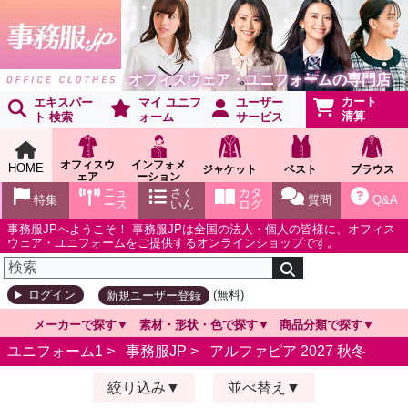
オフィスウェア・ユニフォームの専門店
カート
エキスパー
マイ ユニフ
ユーザー
清算
ト 検索
ォーム
サービス
オフィスウ
インフォメ
HOME
ジャケット
ベスト
ブラウス
ェア
ーション
ショールー
ニュ
さく
カタ
特集
質問
Q&A
ム
ース
いん
ログ
事務服JPへようこそ！ 事務服JPは全国の法人・個人の皆様に、オフィス
ウェア・ユニフォームをご提供するオンラインショップです。
(無料)
ログイン
新規ユーザー登録
メーカーで探す
素材・形状・色で探す
商品分類で探す
ユニフォーム1 >
事務服JP
>
アルファピア 2027 秋冬
絞り込み
並べ替え