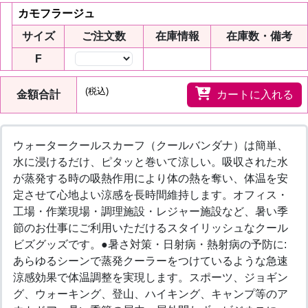
カモフラージュ
サイズ
ご注文数
在庫情報
在庫数・備考
F
数量
(税込)
金額合計
カートに入れる
ウォータークールスカーフ（クールバンダナ）は簡単、
水に浸けるだけ、ピタッと巻いて涼しい。吸収された水
が蒸発する時の吸熱作用により体の熱を奪い、体温を安
定させて心地よい涼感を長時間維持します。オフィス・
工場・作業現場・調理施設・レジャー施設など、暑い季
節のお仕事にご利用いただけるスタイリッシュなクール
ビズグッズです。●暑さ対策・日射病・熱射病の予防に:
あらゆるシーンで蒸発クーラーをつけているような急速
涼感効果で体温調整を実現します。スポーツ、ジョギン
グ、ウォーキング、登山、ハイキング、キャンプ等のア