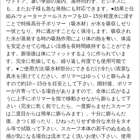
ウトドア、暑い季節の屋内、屋外問わず、ビジネスに
も、またお子様も急な発熱にも対応できます。●効果と仕
組み:ウォータークールスカーフを10～15分程度水に浸す
ことで特殊高分子ポリマー（吸水材）が水を吸収しゼリ
ー状となり、外に逃がすことなく保冷します。吸収され
た水が蒸発する時の吸熱作用により体の熱を奪い、体温
を安定させて心地よい涼感を長時間維持することができ
ます。膨張後は体にフィットするように作られていま
す。完全に乾燥しても、繰り返し何度でも使用可能で
す。●ご使用方法:吸水材部分にできるだけ冷たい清潔な
真水を浸けてください。ポリマーはゆっくりと膨らみま
すので約10～15分を目安として下さい。開封後、ポリマ
ーが片寄っている場合がありますので、全体に広がるよ
うに上手にポリマーを指で移動させながら膨らまして下
さい（完全に乾く前でしたら、一度膨らませたスカーフ
は二度目からは簡単に膨らみます）。十分に膨らんだ
後、きつく絞ったり、ひねったりせず余分な水分をタオ
ル等で拭取って下さい。スカーフ本体の若干のぬるぬる
感が気になる場合は流水でよく洗いお使い下さい。使用