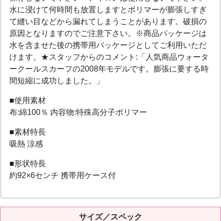
水に浸けて何時間も放置しますとポリマーが膨張しすぎ
て縫い目などから漏れてしまうことがあります。破損の
原因となりますのでご注意下さい。※商品パッケージは
水を含ませた後の携帯用パッケージとしてご利用いただ
けます。★スタッフからのコメント:「人気商品ウォータ
ークールスカーフの2008年モデルです。膨張に要する時
間短縮に成功しました。」
■使用素材
布:綿100％ 内容物:特殊高分子ポリマー
■素材特長
吸熱 涼感
■形状特長
約92×6センチ 携帯用ケース付
サイズ／スペック