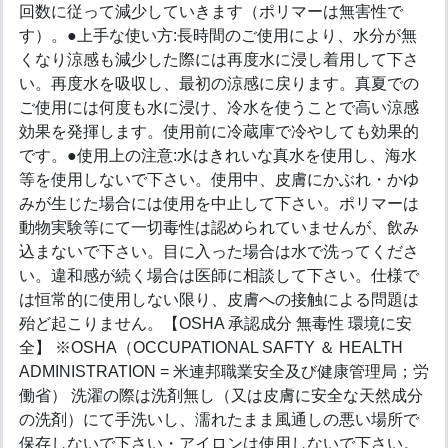
回数に従って減少していきます（ポリマーは無害性で
す）。●上手な使い方:長時間のご使用により、水分が無
くなり涼感も減少した際には再度水に浸し着用して下さ
い。再度水を吸収し、最初の涼感に戻ります。真夏での
ご使用には何度も水に浸け、冷水を使うことで高い涼感
効果を発揮します。使用前に冷蔵庫で冷やしても効果的
です。●使用上の注意:水はきれいな真水を使用し、海水
等を使用しないで下さい。使用中、皮膚にかぶれ・かゆ
みが生じた場合には使用を中止して下さい。ポリマーは
動物実験等にて一切毒性は認められていませんが、飲み
込まないで下さい。目に入った場合は水で洗ってくださ
い。違和感が続く場合は医師に相談して下さい。仕様で
は恒常的に使用しない限り、皮膚への接触による問題は
殆ど起こりません。【OSHA 承認成分 無毒性 環境に安
全】 ※OSHA（OCCUPATIONAL SAFTY ＆ HEALTH
ADMINISTRATION = 米連邦職業安全及び健康管理局；労
働省） 洗濯の際は洗剤無し（又は皮膚に安全な天然成分
の洗剤）にて手洗いし、濡れたまま風通しの悪い場所で
保存しないで下さい・アイロンは使用しないで下さい。