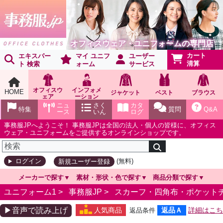
オフィスウェア・ユニフォームの専門店
カート
エキスパー
マイ ユニフ
ユーザー
清算
ト 検索
ォーム
サービス
オフィスウ
インフォメ
HOME
ジャケット
ベスト
ブラウス
ェア
ーション
ショールー
ニュ
さく
カタ
特集
質問
Q&A
ム
ース
いん
ログ
事務服JPへようこそ！ 事務服JPは全国の法人・個人の皆様に、オフィス
ウェア・ユニフォームをご提供するオンラインショップです。
(無料)
ログイン
新規ユーザー登録
メーカーで探す
素材・形状・色で探す
商品分類で探す
ユニフォーム1 >
事務服JP
>
スカーフ・四角布・ポケット
▶音声で読み上げ
人気商品
返品Ａ
詳細はこち
返品条件
ら