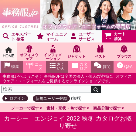
オフィスウェア・ユニフォームの専門店
カート
エキスパー
マイ ユニフ
ユーザー
清算
ト 検索
ォーム
サービス
オフィスウ
インフォメ
HOME
ジャケット
ベスト
ブラウス
ェア
ーション
ショールー
ニュ
さく
カタ
特集
質問
Q&A
ム
ース
いん
ログ
事務服JPへようこそ！ 事務服JPは全国の法人・個人の皆様に、オフィス
ウェア・ユニフォームをご提供するオンラインショップです。
(無料)
ログイン
新規ユーザー登録
メーカーで探す
素材・形状・色で探す
商品分類で探す
カーシー エンジョイ 2022 秋冬 カタログお取
り寄せ