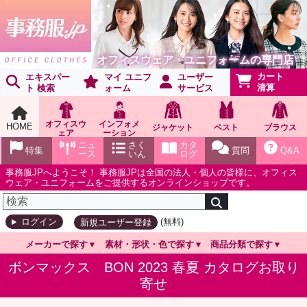
オフィスウェア・ユニフォームの専門店
カート
エキスパー
マイ ユニフ
ユーザー
清算
ト 検索
ォーム
サービス
オフィスウ
インフォメ
HOME
ジャケット
ベスト
ブラウス
ェア
ーション
ショールー
ニュ
さく
カタ
特集
質問
Q&A
ム
ース
いん
ログ
事務服JPへようこそ！ 事務服JPは全国の法人・個人の皆様に、オフィス
ウェア・ユニフォームをご提供するオンラインショップです。
(無料)
ログイン
新規ユーザー登録
メーカーで探す
素材・形状・色で探す
商品分類で探す
ボンマックス BON 2023 春夏 カタログお取り
寄せ