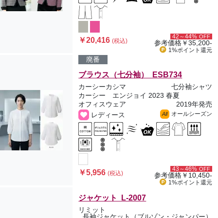
42～44%
OFF
￥20,416
(税込)
参考価格
￥35,200-
1%ポイント
還元
廃番
ブラウス（七分袖） ESB734
カーシーカシマ
七分袖シャツ
カーシー エンジョイ 2023 春夏
オフィスウェア
2019年発売
オールシーズン
レディース
All
43～46%
OFF
￥5,956
(税込)
参考価格
￥10,450-
1%ポイント
還元
ジャケット L-2007
リミット
長袖ジャケット（ブルゾン・ジャンパー）