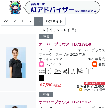
<<
<
1
2
3
姉妹サイト
（61件中、51～61件目）
廃番
オーバーブラウス FB71391-9
フォーク
オーバーブラウス
フォーク・ヌーヴォ 2023 春夏
オフィスウェア
2021年発売
レディース
春夏
40～44%
OFF
￥7,590
(税込)
参考価格
￥12,650-
1%ポイント
還元
廃番
オーバーブラウス FB71391-7