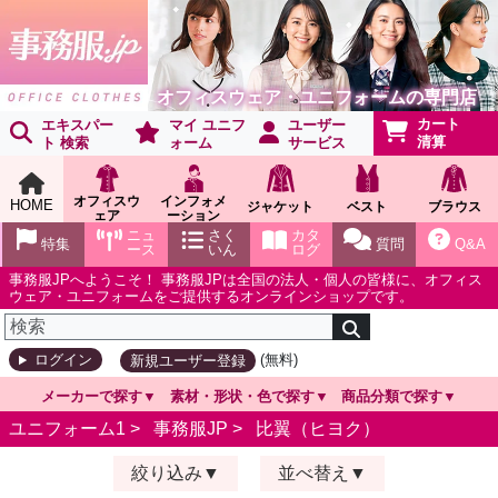
オフィスウェア・ユニフォームの専門店
カート
エキスパー
マイ ユニフ
ユーザー
清算
ト 検索
ォーム
サービス
オフィスウ
インフォメ
HOME
ジャケット
ベスト
ブラウス
ェア
ーション
ショールー
ニュ
さく
カタ
特集
質問
Q&A
ム
ース
いん
ログ
事務服JPへようこそ！ 事務服JPは全国の法人・個人の皆様に、オフィス
ウェア・ユニフォームをご提供するオンラインショップです。
(無料)
ログイン
新規ユーザー登録
メーカーで探す
素材・形状・色で探す
商品分類で探す
ユニフォーム1 >
事務服JP
>
比翼（ヒヨク）
絞り込み
並べ替え