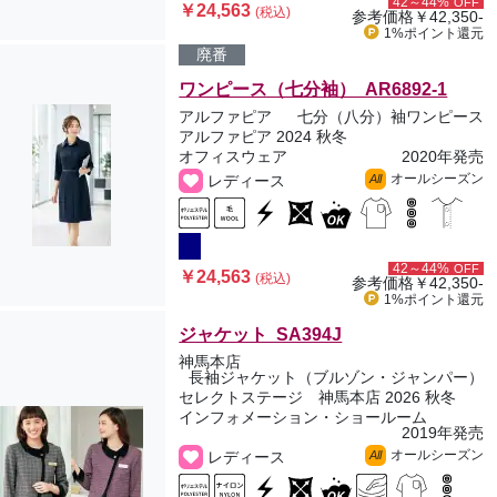
42～44%
OFF
￥24,563
(税込)
参考価格
￥42,350-
1%ポイント
還元
廃番
ワンピース（七分袖） AR6892-1
アルファピア
七分（八分）袖ワンピース
アルファピア 2024 秋冬
オフィスウェア
2020年発売
オールシーズン
レディース
All
42～44%
OFF
￥24,563
(税込)
参考価格
￥42,350-
1%ポイント
還元
ジャケット SA394J
神馬本店
長袖ジャケット（ブルゾン・ジャンパー）
セレクトステージ 神馬本店 2026 秋冬
インフォメーション・ショールーム
2019年発売
オールシーズン
レディース
All