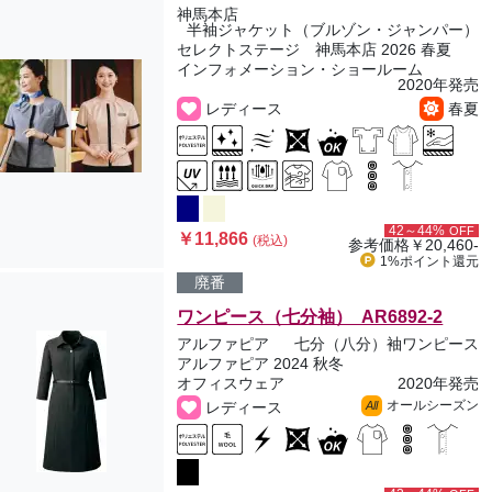
神馬本店
半袖ジャケット（ブルゾン・ジャンパー）
セレクトステージ 神馬本店 2026 春夏
インフォメーション・ショールーム
2020年発売
レディース
春夏
42～44%
OFF
￥11,866
(税込)
参考価格
￥20,460-
1%ポイント
還元
廃番
ワンピース（七分袖） AR6892-2
アルファピア
七分（八分）袖ワンピース
アルファピア 2024 秋冬
オフィスウェア
2020年発売
オールシーズン
レディース
All