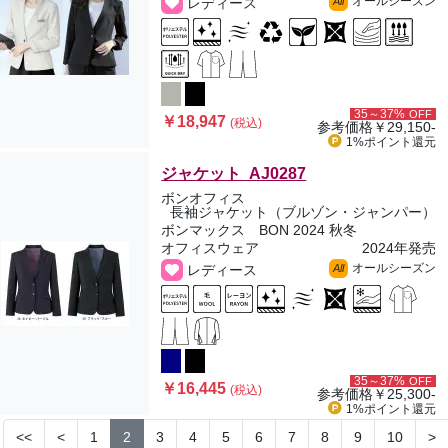
オールシーズン
レディース
All
35～37%
OFF
￥18,947
(税込)
参考価格
￥29,150-
1%ポイント
還元
ジャケット AJ0287
ボンオフィス
長袖ジャケット（ブルゾン・ジャンパー）
ボンマックス BON 2024 秋冬
オフィスウェア
2024年発売
オールシーズン
レディース
All
35～37%
OFF
￥16,445
(税込)
参考価格
￥25,300-
1%ポイント
還元
<<
<
1
2
3
4
5
6
7
8
9
10
>