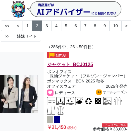
<<
<
1
2
3
4
5
6
7
8
9
10
>
>>
姉妹サイト
（286件中、26～50件目）
NEW!
ジャケット BCJ0125
ボンオフィス
長袖ジャケット（ブルゾン・ジャンパー）
ボンマックス BON 2025 秋冬
オフィスウェア
2025年発売
オールシーズン
レディース
All
35～37%
OFF
￥21,450
(税込)
参考価格
￥33,000-