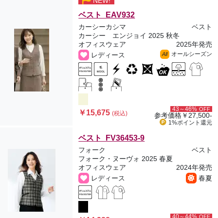
NEW!
ベスト EAV932
カーシーカシマ
ベスト
カーシー エンジョイ 2025 秋冬
オフィスウェア
2025年発売
オールシーズン
レディース
All
43～46%
OFF
￥15,675
(税込)
参考価格
￥27,500-
1%ポイント
還元
ベスト FV36453-9
フォーク
ベスト
フォーク・ヌーヴォ 2025 春夏
オフィスウェア
2024年発売
レディース
春夏
40～44%
OFF