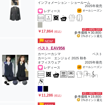
インフォメーション・ショールーム
2025年発売
オールシーズン
レディース
All
42～44%
OFF
￥17,864
(税込)
参考価格
￥30,800-
1%ポイント
還元
NEW!
ベスト EAV956
カーシーカシマ
ベスト
カーシー エンジョイ 2025 秋冬
オフィスウェア
2025年発売
オールシーズン
レディース
All
43～46%
OFF
￥11,286
(税込)
参考価格
￥19,800-
1%ポイント
還元