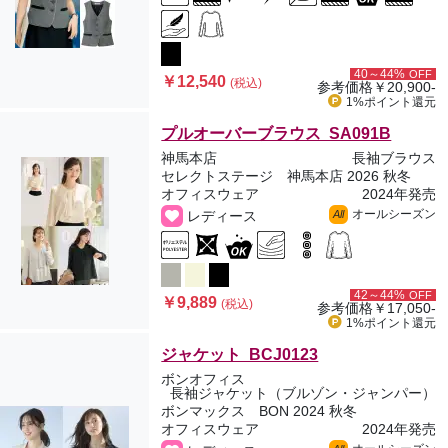
40～44%
OFF
￥12,540
(税込)
参考価格
￥20,900-
1%ポイント
還元
プルオーバーブラウス SA091B
神馬本店
長袖ブラウス
セレクトステージ 神馬本店 2026 秋冬
オフィスウェア
2024年発売
オールシーズン
レディース
All
42～44%
OFF
￥9,889
(税込)
参考価格
￥17,050-
1%ポイント
還元
ジャケット BCJ0123
ボンオフィス
長袖ジャケット（ブルゾン・ジャンパー）
ボンマックス BON 2024 秋冬
オフィスウェア
2024年発売