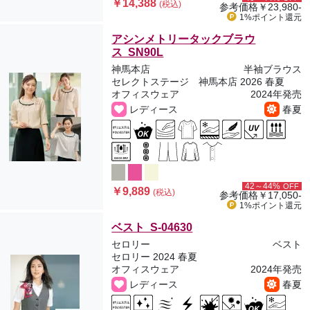
￥14,388
(税込)
参考価格
￥23,980-
1%ポイント
還元
アシンメトリータックブラウ
ス SN90L
神馬本店
半袖ブラウス
セレクトステージ 神馬本店 2026 春夏
オフィスウェア
2024年発売
レディース
春夏
42～44%
OFF
￥9,889
(税込)
参考価格
￥17,050-
1%ポイント
還元
ベスト S-04630
セロリー
ベスト
セロリー 2024 春夏
オフィスウェア
2024年発売
レディース
春夏