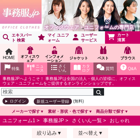
オフィスウェア・ユニフォームの専門店
カート
エキスパー
マイ ユニフ
ユーザー
清算
ト 検索
ォーム
サービス
オフィスウ
インフォメ
HOME
ジャケット
ベスト
ブラウス
ェア
ーション
ショールー
ニュ
さく
カタ
特集
質問
Q&A
ム
ース
いん
ログ
事務服JPへようこそ！ 事務服JPは全国の法人・個人の皆様に、オフィス
ウェア・ユニフォームをご提供するオンラインショップです。
(無料)
ログイン
新規ユーザー登録
メーカーで探す
素材・形状・色で探す
商品分類で探す
ユニフォーム1 >
事務服JP
>
さくいん一覧
>
おしゃれ
絞り込み
並べ替え