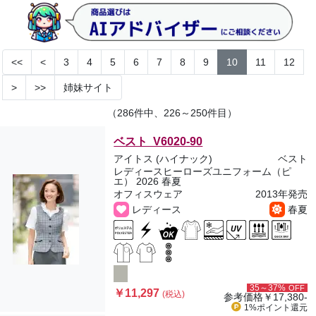
<<
<
3
4
5
6
7
8
9
10
11
12
>
>>
姉妹サイト
（286件中、226～250件目）
ベスト V6020-90
アイトス (ハイナック)
ベスト
レディースヒーローズユニフォーム（ピ
エ） 2026 春夏
オフィスウェア
2013年発売
レディース
春夏
35～37%
OFF
￥11,297
(税込)
参考価格
￥17,380-
1%ポイント
還元