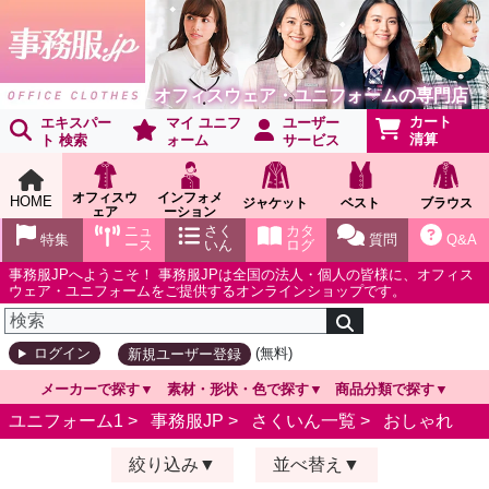
オフィスウェア・ユニフォームの専門店
カート
エキスパー
マイ ユニフ
ユーザー
清算
ト 検索
ォーム
サービス
オフィスウ
インフォメ
HOME
ジャケット
ベスト
ブラウス
ェア
ーション
ショールー
ニュ
さく
カタ
特集
質問
Q&A
ム
ース
いん
ログ
事務服JPへようこそ！ 事務服JPは全国の法人・個人の皆様に、オフィス
ウェア・ユニフォームをご提供するオンラインショップです。
(無料)
ログイン
新規ユーザー登録
メーカーで探す
素材・形状・色で探す
商品分類で探す
ユニフォーム1 >
事務服JP
>
さくいん一覧
>
おしゃれ
絞り込み
並べ替え