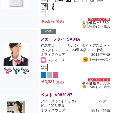
35～37%
OFF
￥5,577
(税込)
参考価格
￥8,580-
1%ポイント
還元
廃番
スカーフタイ SA04A
神馬本店
リボン・タイ・アスコット
セレクトステージ 神馬本店 2026 秋冬
オフィスウェア
2013年発売
オールシーズン
レディース
All
42～44%
OFF
￥3,381
(税込)
参考価格
￥5,830-
1%ポイント
還元
ベスト V9830-97
アイトス (ハイナック)
ベスト
ピエ 2023 春夏
オフィスウェア
2012年発売