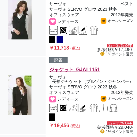
サーヴォ
ベスト
サーヴォ SERVO グロウ 2023 秋冬
オフィスウェア
2012年発売
オールシーズン
レディース
All
32～35%
OFF
￥11,718
(税込)
参考価格
￥17,490-
1%ポイント
還元
廃番
ジャケット GJAL1151
サーヴォ
長袖ジャケット（ブルゾン・ジャンパー）
サーヴォ SERVO グロウ 2023 秋冬
オフィスウェア
2012年発売
オールシーズン
レディース
All
32～35%
OFF
￥19,456
(税込)
参考価格
￥29,040-
1%ポイント
還元