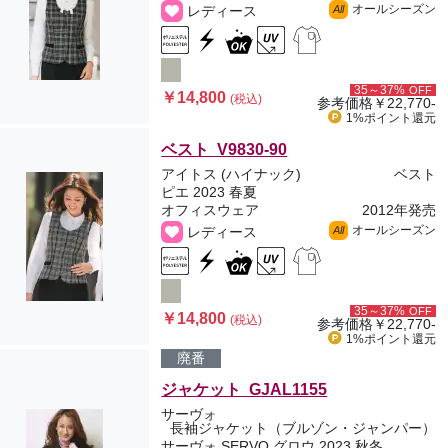
オールシーズン
レディース
All
35～37%
OFF
￥14,800
(税込)
参考価格
￥22,770-
1%ポイント
還元
ベスト V9830-90
アイトス (ハイナック)
ベスト
ピエ 2023 春夏
オフィスウェア
2012年発売
オールシーズン
レディース
All
35～37%
OFF
￥14,800
(税込)
参考価格
￥22,770-
1%ポイント
還元
廃番
ジャケット GJAL1155
サーヴォ
長袖ジャケット（ブルゾン・ジャンパー）
サーヴォ SERVO グロウ 2023 秋冬