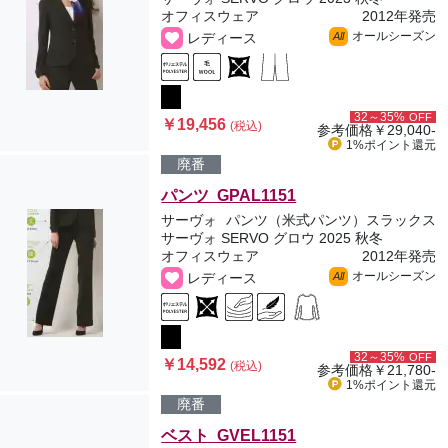
オフィスウェア
2012年発売
オールシーズン
レディース
All
32～35%
OFF
￥19,456
(税込)
参考価格
￥29,040-
1%ポイント
還元
廃番
パンツ GPAL1151
サーヴォ
パンツ（米式パンツ）スラックス
サーヴォ SERVO グロウ 2025 秋冬
オフィスウェア
2012年発売
オールシーズン
レディース
All
32～35%
OFF
￥14,592
(税込)
参考価格
￥21,780-
1%ポイント
還元
廃番
ベスト GVEL1151