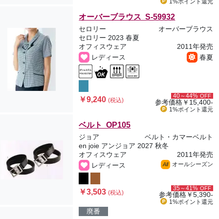
1%ポイント
還元
オーバーブラウス S-59932
セロリー
オーバーブラウス
セロリー 2023 春夏
オフィスウェア
2011年発売
レディース
春夏
40～44%
OFF
￥9,240
(税込)
参考価格
￥15,400-
1%ポイント
還元
ベルト OP105
ジョア
ベルト・カマーベルト
en joie アンジョア 2027 秋冬
オフィスウェア
2011年発売
オールシーズン
レディース
All
35～41%
OFF
￥3,503
(税込)
参考価格
￥5,390-
1%ポイント
還元
廃番