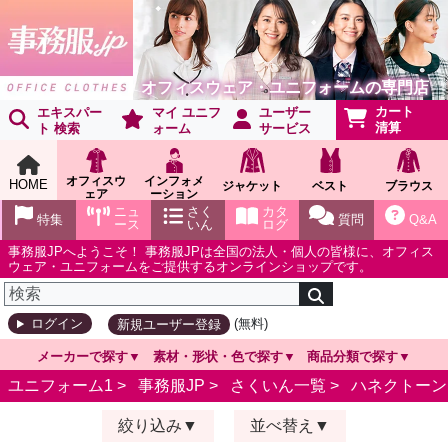
オフィスウェア・ユニフォームの専門店
カート
エキスパー
マイ ユニフ
ユーザー
清算
ト 検索
ォーム
サービス
オフィスウ
インフォメ
HOME
ジャケット
ベスト
ブラウス
ェア
ーション
ショールー
ニュ
さく
カタ
特集
質問
Q&A
ム
ース
いん
ログ
事務服JPへようこそ！ 事務服JPは全国の法人・個人の皆様に、オフィス
ウェア・ユニフォームをご提供するオンラインショップです。
(無料)
ログイン
新規ユーザー登録
メーカーで探す
素材・形状・色で探す
商品分類で探す
ユニフォーム1 >
事務服JP
>
さくいん一覧
>
ハネクトーン
絞り込み
並べ替え