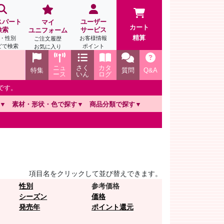
スパート
ユーザー
マイ
カート
検索
サービス
ユニフォーム
精算
・性別
お客様情報
ご注文履歴
どで検索
ポイント
お気に入り
ニュ
さく
カタ
特集
質問
Q&A
ース
いん
ログ
です。
素材・形状・色で探す
商品分類で探す
項目名をクリックして並び替えできます。
性別
参考価格
シーズン
価格
発売年
ポイント還元