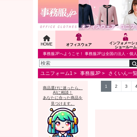
オフィスウェア・ユニフ
インフォメーシ
HOME
オフィスウェア
ショールーム
事務服JPへようこそ！ 事務服JPは全国の法人・
ユニフォーム1 >
事務服JP
>
さくいん一
1
2
3
商品選びに迷ったら、
AIに相談！
あなたに合った商品を
見つけます。