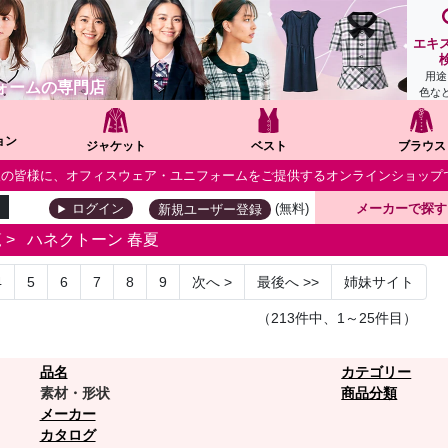
エキ
用途
ォームの専門店
色な
ョン
ジャケット
ベスト
ブラウス
個人の皆様に、オフィスウェア・ユニフォームをご提供するオンラインショップ
(無料)
メーカーで探す
ログイン
新規ユーザー登録
覧
>
ハネクトーン 春夏
4
5
6
7
8
9
次へ
>
最後へ
>>
姉妹サイト
（213件中、1～25件目）
品名
カテゴリー
素材・形状
商品分類
メーカー
カタログ