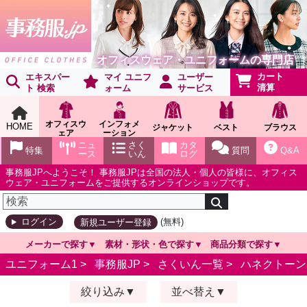
オフィスウェア・ユニフォームの専門店
カート
エキスパー
マイ ユニフ
ユーザー
清算
ト 検索
ォーム
サービス
オフィスウ
インフォメ
HOME
ジャケット
ベスト
ブラウス
ェア
ーション
ショールー
ニュ
さく
カタ
特集
質問
Q&A
ム
ース
いん
ログ
事務服JPへようこそ！ 事務服JPは全国の法人・個人の皆様に、オフィス
ウェア・ユニフォームをご提供するオンラインショップです。
(無料)
ログイン
新規ユーザー登録
メーカーで探す
素材・形状・色で探す
商品分類で探す
ユニフォーム1 >
事務服JP
>
さくいん一覧
>
ハネクトーン
絞り込み
並べ替え