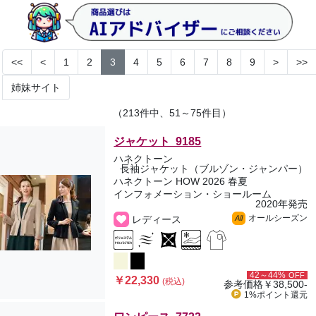
<<
<
1
2
3
4
5
6
7
8
9
>
>>
姉妹サイト
（213件中、51～75件目）
ジャケット 9185
ハネクトーン
長袖ジャケット（ブルゾン・ジャンパー）
ハネクトーン HOW 2026 春夏
インフォメーション・ショールーム
2020年発売
オールシーズン
レディース
All
42～44%
OFF
￥22,330
(税込)
参考価格
￥38,500-
1%ポイント
還元