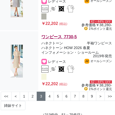
オールシーズン
レディース
All
42～44%
OFF
￥22,202
(税込)
参考価格
￥38,280-
1%ポイント
還元
ワンピース 7730-5
ハネクトーン
半袖ワンピース
ハネクトーン HOW 2026 春夏
インフォメーション・ショールーム
2019年発売
オールシーズン
レディース
All
42～44%
OFF
￥22,202
(税込)
参考価格
￥38,280-
1%ポイント
還元
<<
<
1
2
3
4
5
6
7
8
9
>
>>
姉妹サイト
（213件中、51～75件目）