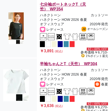
七分袖ボートネックT（天
竺） WP354
ハネクトーン
カットソー
ハネクトーン HOW 2026 春夏
オフィスウェア
2020年発売
オールシーズン
レディース
All
42～44%
OFF
￥3,891
(税込)
参考価格
￥6,710-
1%ポイント
還元
半袖ちゃんとT（天竺） WP304
ハネクトーン
カットソー
ハネクトーン HOW 2026 春夏
オフィスウェア
2020年発売
レディース
春夏
42～44%
OFF
￥3,636
(税込)
参考価格
￥6,270-
1%ポイント
還元