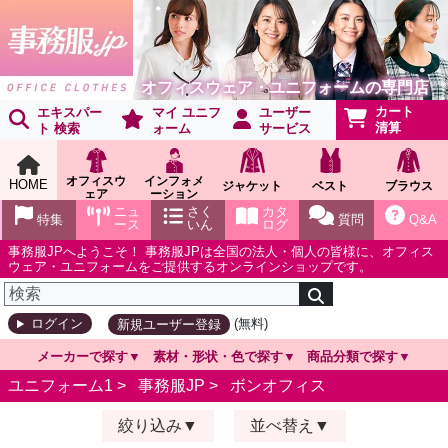
オフィスウェア・ユニフォームの専門店
カート
エキスパー
マイ ユニフ
ユーザー
清算
ト 検索
ォーム
サービス
オフィスウ
インフォメ
HOME
ジャケット
ベスト
ブラウス
ェア
ーション
ショールー
ニュ
さく
カタ
特集
質問
Q&A
ム
ース
いん
ログ
事務服JPへようこそ！ 事務服JPは全国の法人・個人の皆様に、オフィス
ウェア・ユニフォームをご提供するオンラインショップです。
(無料)
ログイン
新規ユーザー登録
メーカーで探す
素材・形状・色で探す
商品分類で探す
ユニフォーム1 >
事務服JP
>
ボンオフィス
絞り込み
並べ替え