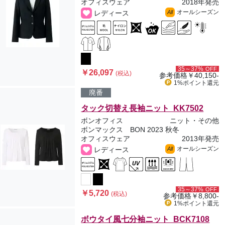
オフィスウェア
2018年発売
オールシーズン
レディース
All
35～37%
OFF
￥26,097
(税込)
参考価格
￥40,150-
1%ポイント
還元
廃番
タック切替え長袖ニット KK7502
ボンオフィス
ニット・その他
ボンマックス BON 2023 秋冬
オフィスウェア
2013年発売
オールシーズン
レディース
All
35～37%
OFF
￥5,720
(税込)
参考価格
￥8,800-
1%ポイント
還元
ボウタイ風七分袖ニット BCK7108