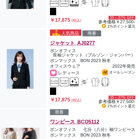
35～37%
OFF
￥17,875
(税込)
参考価格
￥27,500-
1%ポイント
還元
人気商品
廃番
ジャケット AJ0277
ボンオフィス
長袖ジャケット（ブルゾン・ジャンパー）
ボンマックス BON 2023 秋冬
オフィスウェア
2022年発売
オールシーズン
レディース
All
35～37%
OFF
￥17,875
(税込)
参考価格
￥27,500-
1%ポイント
還元
廃番
ワンピース BCO5112
ボンオフィス
七分（八分）袖ワンピース
ボンマックス BON 2023 秋冬