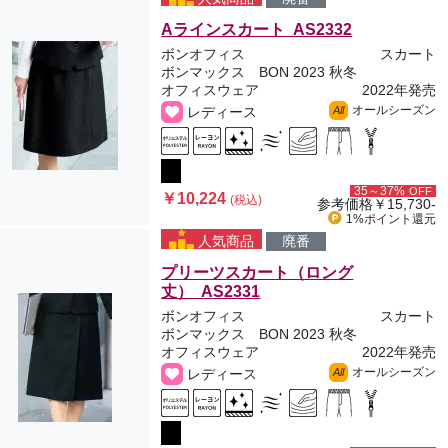
Aラインスカート AS2332
ボンオフィス
スカート
ボンマックス BON 2023 秋冬
オフィスウェア
2022年発売
オールシーズン
レディース
All
35～37%
OFF
￥10,224
(税込)
参考価格
￥15,730-
1%ポイント
還元
人気商品
廃番
プリーツスカート（ロング
丈） AS2331
ボンオフィス
スカート
ボンマックス BON 2023 秋冬
オフィスウェア
2022年発売
オールシーズン
レディース
All