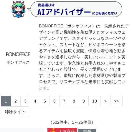
BONOFFICE（ボンオフィス）は、洗練されたデ
ザインと高い機能性を兼ね備えたオフィスウェ
アブランドです。スタイリッシュなスーツやジ
ャケット、スカートなど、ビジネスシーンを彩
るアイテムを幅広く展開。快適な着心地と動き
やすさを追求しながら、美しいシルエットを実
ボンオフィス
現しています。耐久性とお手入れのしやすさに
もこだわった設計で、長くご愛用いただけま
す。さらに、環境に配慮した素材選びや製造プ
ロセスで、サステナブルな未来にも貢献してい
ます。
1
2
3
4
5
6
7
8
9
10
>
>>
姉妹サイト
（502件中、1～25件目）
人気商品
廃番