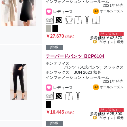
インフォメーション・ショールーム
2021年発売
オールシーズン
レディース
All
35～37%
OFF
￥27,670
(税込)
参考価格
￥42,570-
1%ポイント
還元
廃番
テーパードパンツ BCP6104
ボンオフィス
パンツ（米式パンツ）スラックス
ボンマックス BON 2023 秋冬
インフォメーション・ショールーム
2021年発売
オールシーズン
レディース
All
35～37%
OFF
￥16,445
(税込)
参考価格
￥25,300-
1%ポイント
還元
廃番