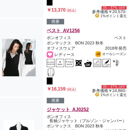
35～37%
OFF
￥13,370
(税込)
参考価格
￥20,570-
1%ポイント
還元
廃番
ベスト AV1256
ボンオフィス
ベスト
ボンマックス BON 2023 秋冬
オフィスウェア
2018年発売
オールシーズン
レディース
All
35～37%
OFF
￥16,159
(税込)
参考価格
￥24,860-
1%ポイント
還元
廃番
ジャケット AJ0252
ボンオフィス
長袖ジャケット（ブルゾン・ジャンパー）
ボンマックス BON 2023 秋冬