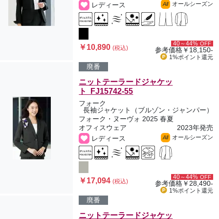
オールシーズン
レディース
All
40～44%
OFF
￥10,890
(税込)
参考価格
￥18,150-
1%ポイント
還元
廃番
ニットテーラードジャケッ
ト FJ15742-55
フォーク
長袖ジャケット（ブルゾン・ジャンパー）
フォーク・ヌーヴォ 2025 春夏
オフィスウェア
2023年発売
オールシーズン
レディース
All
40～44%
OFF
￥17,094
(税込)
参考価格
￥28,490-
1%ポイント
還元
廃番
ニットテーラードジャケッ