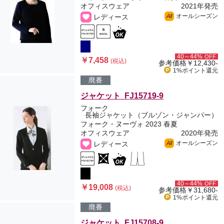
オフィスウェア
2021年発売
オールシーズン
レディース
All
40～44%
OFF
￥7,458
(税込)
参考価格
￥12,430-
1%ポイント
還元
廃番
ジャケット FJ15719-9
フォーク
長袖ジャケット（ブルゾン・ジャンパー）
フォーク・ヌーヴォ 2023 春夏
オフィスウェア
2020年発売
オールシーズン
レディース
All
40～44%
OFF
￥19,008
(税込)
参考価格
￥31,680-
1%ポイント
還元
廃番
ジャケット FJ15708-9