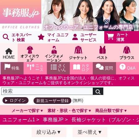
オフィスウェア・ユニフォームの専門店
カート
エキスパー
マイ ユニフ
ユーザー
清算
ト 検索
ォーム
サービス
オフィスウ
インフォメ
HOME
ジャケット
ベスト
ブラウス
ェア
ーション
ショールー
ニュ
さく
カタ
特集
質問
Q&A
ム
ース
いん
ログ
事務服JPへようこそ！ 事務服JPは全国の法人・個人の皆様に、オフィス
ウェア・ユニフォームをご提供するオンラインショップです。
(無料)
ログイン
新規ユーザー登録
メーカーで探す
素材・形状・色で探す
商品分類で探す
ユニフォーム1 >
事務服JP
>
長袖ジャケット（ブルゾン・
絞り込み
並べ替え