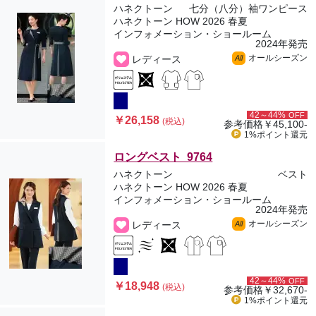
ハネクトーン
七分（八分）袖ワンピース
ハネクトーン HOW 2026 春夏
インフォメーション・ショールーム
2024年発売
オールシーズン
レディース
All
42～44%
OFF
￥26,158
(税込)
参考価格
￥45,100-
1%ポイント
還元
ロングベスト 9764
ハネクトーン
ベスト
ハネクトーン HOW 2026 春夏
インフォメーション・ショールーム
2024年発売
オールシーズン
レディース
All
42～44%
OFF
￥18,948
(税込)
参考価格
￥32,670-
1%ポイント
還元