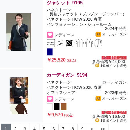
ジャケット 9195
ハネクトーン
長袖ジャケット（ブルゾン・ジャンパー）
ハネクトーン HOW 2026 春夏
インフォメーション・ショールーム
2024年発売
オールシーズン
レディース
All
42～44%
OFF
￥25,520
(税込)
参考価格
￥44,000-
1%ポイント
還元
カーディガン 9194
ハネクトーン
カーディガン
ハネクトーン HOW 2026 春夏
オフィスウェア
2023年発売
オールシーズン
レディース
All
42～44%
OFF
￥9,570
(税込)
参考価格
￥16,500-
1%ポイント
還元
1
2
3
4
5
6
7
8
9
>
>>