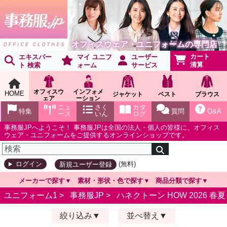
オフィスウェア・ユニフォームの専門店
カート
エキスパー
マイ ユニフ
ユーザー
清算
ト 検索
ォーム
サービス
オフィスウ
インフォメ
HOME
ジャケット
ベスト
ブラウス
ェア
ーション
ショールー
ニュ
さく
カタ
特集
質問
Q&A
ム
ース
いん
ログ
事務服JPへようこそ！ 事務服JPは全国の法人・個人の皆様に、オフィス
ウェア・ユニフォームをご提供するオンラインショップです。
(無料)
ログイン
新規ユーザー登録
メーカーで探す
素材・形状・色で探す
商品分類で探す
ユニフォーム1 >
事務服JP
>
ハネクトーン HOW 2026 春夏
絞り込み
並べ替え