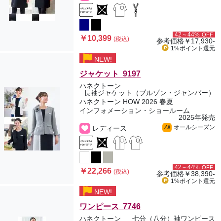
42～44%
OFF
￥10,399
(税込)
参考価格
￥17,930-
1%ポイント
還元
NEW!
ジャケット 9197
ハネクトーン
長袖ジャケット（ブルゾン・ジャンパー）
ハネクトーン HOW 2026 春夏
インフォメーション・ショールーム
2025年発売
オールシーズン
レディース
All
42～44%
OFF
￥22,266
(税込)
参考価格
￥38,390-
1%ポイント
還元
NEW!
ワンピース 7746
ハネクトーン
七分（八分）袖ワンピース