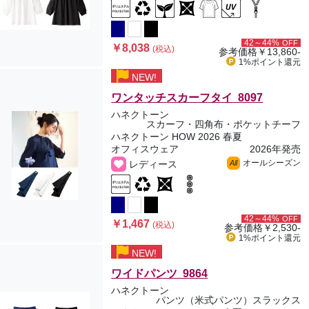
42～44%
OFF
￥8,038
(税込)
参考価格
￥13,860-
1%ポイント
還元
NEW!
ワンタッチスカーフタイ 8097
ハネクトーン
スカーフ・四角布・ポケットチーフ
ハネクトーン HOW 2026 春夏
オフィスウェア
2026年発売
オールシーズン
レディース
All
42～44%
OFF
￥1,467
(税込)
参考価格
￥2,530-
1%ポイント
還元
NEW!
ワイドパンツ 9864
ハネクトーン
パンツ（米式パンツ）スラックス