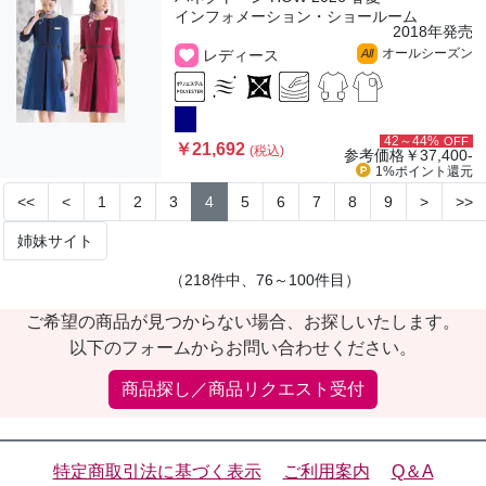
インフォメーション・ショールーム
2018年発売
オールシーズン
レディース
All
42～44%
OFF
￥21,692
(税込)
参考価格
￥37,400-
1%ポイント
還元
<<
<
1
2
3
4
5
6
7
8
9
>
>>
姉妹サイト
（218件中、76～100件目）
ご希望の商品が見つからない場合、お探しいたします。
以下のフォームからお問い合わせください。
商品探し／商品リクエスト受付
特定商取引法に基づく表示
ご利用案内
Q＆A