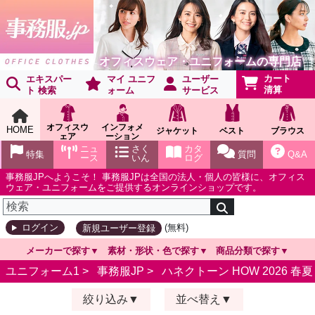
オフィスウェア・ユニフォームの専門店
カート
エキスパー
マイ ユニフ
ユーザー
清算
ト 検索
ォーム
サービス
オフィスウ
インフォメ
HOME
ジャケット
ベスト
ブラウス
ェア
ーション
ショールー
ニュ
さく
カタ
特集
質問
Q&A
ム
ース
いん
ログ
事務服JPへようこそ！ 事務服JPは全国の法人・個人の皆様に、オフィス
ウェア・ユニフォームをご提供するオンラインショップです。
(無料)
ログイン
新規ユーザー登録
メーカーで探す
素材・形状・色で探す
商品分類で探す
ユニフォーム1 >
事務服JP
>
ハネクトーン HOW 2026 春夏
絞り込み
並べ替え