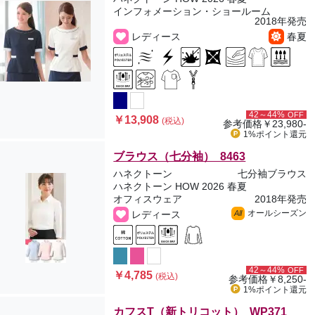
インフォメーション・ショールーム
2018年発売
レディース
春夏
42～44%
OFF
￥13,908
(税込)
参考価格
￥23,980-
1%ポイント
還元
ブラウス（七分袖） 8463
ハネクトーン
七分袖ブラウス
ハネクトーン HOW 2026 春夏
オフィスウェア
2018年発売
オールシーズン
レディース
All
42～44%
OFF
￥4,785
(税込)
参考価格
￥8,250-
1%ポイント
還元
カフスT（新トリコット） WP371