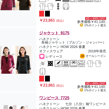
42～44%
OFF
￥23,861
(税込)
参考価格
￥41,140-
1%ポイント
還元
ジャケット 9175
ハネクトーン
長袖ジャケット（ブルゾン・ジャンパー）
ハネクトーン HOW 2026 春夏
オフィスウェア
2018年発売
オールシーズン
レディース
All
42～44%
OFF
￥23,861
(税込)
参考価格
￥41,140-
1%ポイント
還元
ワンピース 7725
ハネクトーン
七分（八分）袖ワンピース
ハネクトーン HOW 2026 春夏