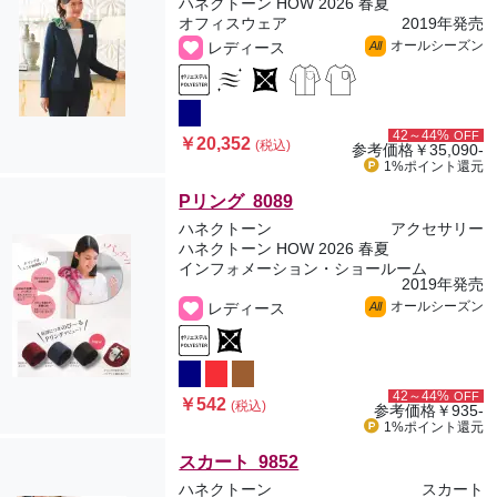
ハネクトーン HOW 2026 春夏
オフィスウェア
2019年発売
オールシーズン
レディース
All
42～44%
OFF
￥20,352
(税込)
参考価格
￥35,090-
1%ポイント
還元
Pリング 8089
ハネクトーン
アクセサリー
ハネクトーン HOW 2026 春夏
インフォメーション・ショールーム
2019年発売
オールシーズン
レディース
All
42～44%
OFF
￥542
(税込)
参考価格
￥935-
1%ポイント
還元
スカート 9852
ハネクトーン
スカート