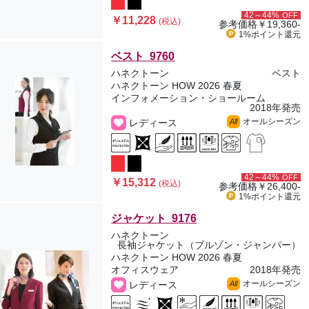
42～44%
OFF
￥11,228
(税込)
参考価格
￥19,360-
1%ポイント
還元
ベスト 9760
ハネクトーン
ベスト
ハネクトーン HOW 2026 春夏
インフォメーション・ショールーム
2018年発売
オールシーズン
レディース
All
42～44%
OFF
￥15,312
(税込)
参考価格
￥26,400-
1%ポイント
還元
ジャケット 9176
ハネクトーン
長袖ジャケット（ブルゾン・ジャンパー）
ハネクトーン HOW 2026 春夏
オフィスウェア
2018年発売
オールシーズン
レディース
All