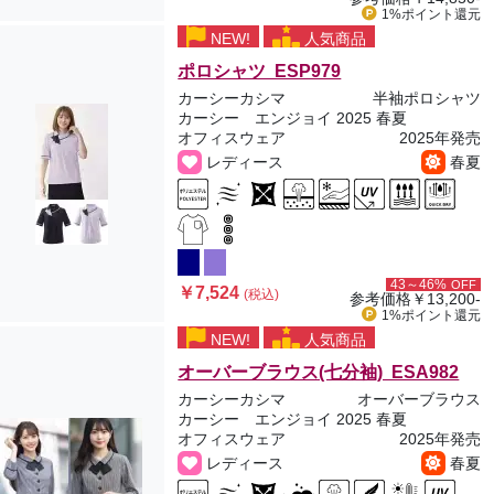
1%ポイント
還元
NEW!
人気商品
ポロシャツ ESP979
カーシーカシマ
半袖ポロシャツ
カーシー エンジョイ 2025 春夏
オフィスウェア
2025年発売
レディース
春夏
43～46%
OFF
￥7,524
(税込)
参考価格
￥13,200-
1%ポイント
還元
NEW!
人気商品
オーバーブラウス(七分袖) ESA982
カーシーカシマ
オーバーブラウス
カーシー エンジョイ 2025 春夏
オフィスウェア
2025年発売
レディース
春夏