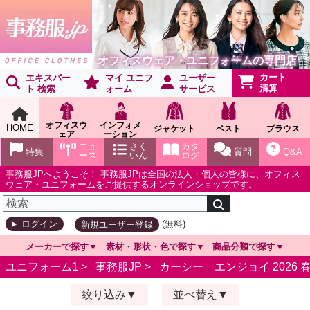
オフィスウェア・ユニフォームの専門店
カート
エキスパー
マイ ユニフ
ユーザー
清算
ト 検索
ォーム
サービス
オフィスウ
インフォメ
HOME
ジャケット
ベスト
ブラウス
ェア
ーション
ショールー
ニュ
さく
カタ
特集
質問
Q&A
ム
ース
いん
ログ
事務服JPへようこそ！ 事務服JPは全国の法人・個人の皆様に、オフィス
ウェア・ユニフォームをご提供するオンラインショップです。
(無料)
ログイン
新規ユーザー登録
メーカーで探す
素材・形状・色で探す
商品分類で探す
ユニフォーム1 >
事務服JP
>
カーシー エンジョイ 2026 
絞り込み
並べ替え