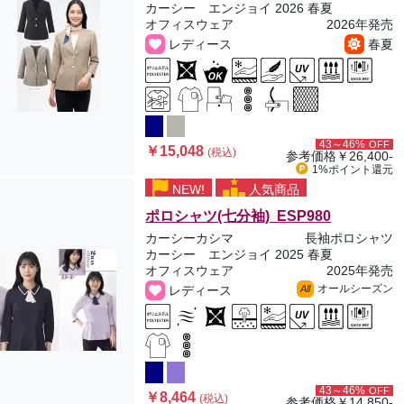
カーシー エンジョイ 2026 春夏
オフィスウェア
2026年発売
レディース
春夏
43～46%
OFF
￥15,048
(税込)
参考価格
￥26,400-
1%ポイント
還元
NEW!
人気商品
ポロシャツ(七分袖) ESP980
カーシーカシマ
長袖ポロシャツ
カーシー エンジョイ 2025 春夏
オフィスウェア
2025年発売
オールシーズン
レディース
All
43～46%
OFF
￥8,464
(税込)
参考価格
￥14,850-