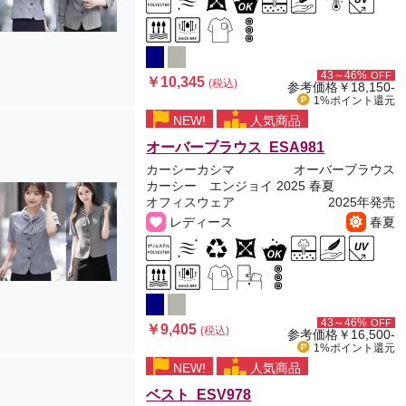
43～46%
OFF
￥10,345
(税込)
参考価格
￥18,150-
1%ポイント
還元
NEW!
人気商品
オーバーブラウス ESA981
カーシーカシマ
オーバーブラウス
カーシー エンジョイ 2025 春夏
オフィスウェア
2025年発売
レディース
春夏
43～46%
OFF
￥9,405
(税込)
参考価格
￥16,500-
1%ポイント
還元
NEW!
人気商品
ベスト ESV978