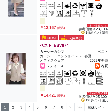
43～46%
OFF
￥13,167
(税込)
参考価格
￥23,100-
1%ポイント
還元
NEW!
人気商品
ベスト ESV974
カーシーカシマ
ベスト
カーシー エンジョイ 2025 春夏
オフィスウェア
2025年発売
レディース
春夏
43～46%
OFF
￥14,421
(税込)
参考価格
￥25,300-
1%ポイント
還元
1
2
3
4
5
6
7
8
>
>>
姉妹サイト