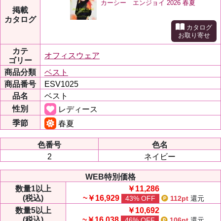
カーシー エンジョイ 2026 春夏
掲載
カタログ
カタログ
お取り寄せ
カテ
オフィスウェア
ゴリー
商品分類
ベスト
商品番号
ESV1025
品名
ベスト
性別
レディース
季節
春夏
色番号
色名
2
ネイビー
WEB特別価格
数量
1以上
￥11,286
(税込)
~￥16,929
43% OFF
112pt
還元
数量
5以上
￥10,692
(税込)
~￥16,038
46% OFF
106pt
還元