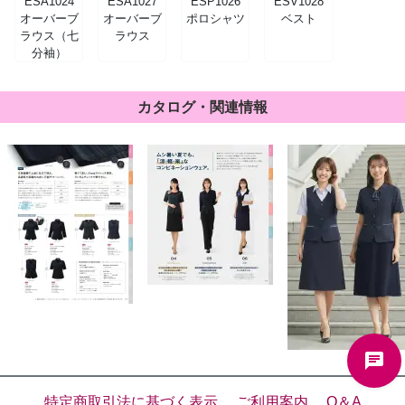
ESA1024
ESA1027
ESP1026
ESV1028
オーバーブ
オーバーブ
ポロシャツ
ベスト
ラウス（七
ラウス
分袖）
カタログ・関連情報
特定商取引法に基づく表示
ご利用案内
Q＆A