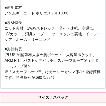
■使用素材
アンムギーニット ポリエステル100％
■素材特長
ニット素材、2wayストレッチ、吸汗・速乾、高通気、
UVカット、消臭テープ、ニットメッシュ裏地、イージー
ケア、ホームクリーニング
■形状特長
[PLUS M]補強布大きめ胸ポケット、大容量ポケット、
ARM FIT、バストケアピッチ、スカーフループ®（サポ
ートループ付き）
※「スカーフループ®」はカーシーカシマ(株)の登録商標
です。特許番号 第6807592号
サイズ／スペック