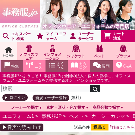
オフィスウェア・ユニフォームの専門店
カート
エキスパー
マイ ユニフ
ユーザー
清算
ト 検索
ォーム
サービス
オフィスウ
インフォメ
HOME
ジャケット
ベスト
ブラウス
ェア
ーション
ショールー
ニュ
さく
カタ
特集
質問
Q&A
ム
ース
いん
ログ
事務服JPへようこそ！ 事務服JPは全国の法人・個人の皆様に、オフィス
ウェア・ユニフォームをご提供するオンラインショップです。
(無料)
ログイン
新規ユーザー登録
メーカーで探す
素材・形状・色で探す
商品分類で探す
ユニフォーム1 >
事務服JP
>
ベスト
>
カーシーカシマ
>
▶音声で読み上げ
返品Ｃ
詳細はこちら
返品条件