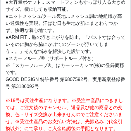
●大容量ポケット…スマートフォンもすっぽり入る大きめ
サイズ。横にしても収納可能。
●ニットメッシュ/クール裏地…メッシュ調の地組織が高
い通気性を実現。汗ばむ日も生地が肌にまとわりつか
ず、快適な着心地です。
●ARM FIT…脇の浮き上がりを防止。「バスト寸は合って
いるのに胸から脇にかけてのゾーンが浮いてしま
う…。」そんな悩みを解決した設計です。
●スカーフループ®（サポートループ付き）
※「スカーフループ®」はカーシーカシマ(株)の登録商標
です。
GOOD DESIGN 特許番号 第6807592号、実用新案登録番
号 第3186092号
※19号は受注生産になります。※受注生産品につきまし
ては、ご注文後のキャンセル、返品及び他の商品との交
換、色・サイズ交換が出来ませんのでご注意くださいま
せ。※受注生産品のお支払い方法は、先振込み（代金引
換以外）にて承り、ご入金確認後の手配となります。