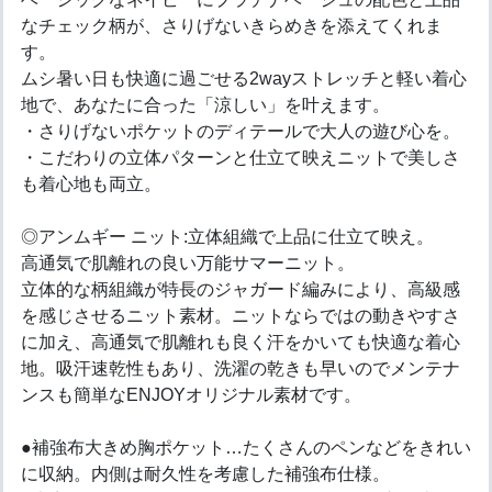
なチェック柄が、さりげないきらめきを添えてくれま
す。
ムシ暑い日も快適に過ごせる2wayストレッチと軽い着心
地で、あなたに合った「涼しい」を叶えます。
・さりげないポケットのディテールで大人の遊び心を。
・こだわりの立体パターンと仕立て映えニットで美しさ
も着心地も両立。
◎アンムギー ニット:立体組織で上品に仕立て映え。
高通気で肌離れの良い万能サマーニット。
立体的な柄組織が特長のジャガード編みにより、高級感
を感じさせるニット素材。ニットならではの動きやすさ
に加え、高通気で肌離れも良く汗をかいても快適な着心
地。吸汗速乾性もあり、洗濯の乾きも早いのでメンテナ
ンスも簡単なENJOYオリジナル素材です。
●補強布大きめ胸ポケット…たくさんのペンなどをきれい
に収納。内側は耐久性を考慮した補強布仕様。