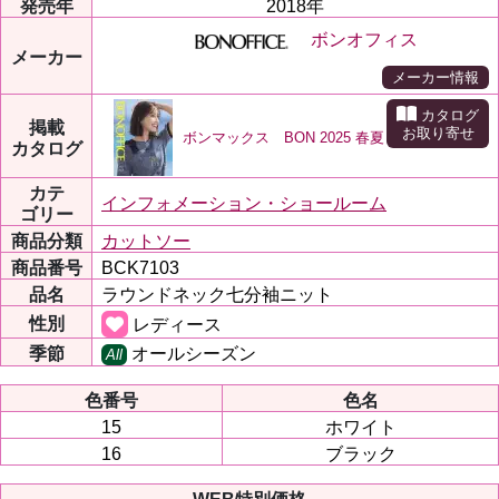
発売年
2018年
ボンオフィス
メーカー
メーカー情報
カタログ
掲載
お取り寄せ
ボンマックス BON 2025 春夏
カタログ
カテ
インフォメーション・ショールーム
ゴリー
商品分類
カットソー
商品番号
BCK7103
品名
ラウンドネック七分袖ニット
性別
レディース
季節
オールシーズン
All
色番号
色名
15
ホワイト
16
ブラック