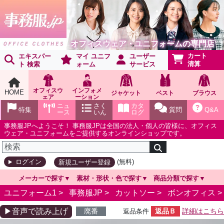
オフィスウェア・ユニフォームの専門店
カート
エキスパー
マイ ユニフ
ユーザー
清算
ト 検索
ォーム
サービス
オフィスウ
インフォメ
HOME
ジャケット
ベスト
ブラウス
ェア
ーション
ショールー
ニュ
さく
カタ
特集
質問
Q&A
ム
ース
いん
ログ
事務服JPへようこそ！ 事務服JPは全国の法人・個人の皆様に、オフィス
ウェア・ユニフォームをご提供するオンラインショップです。
(無料)
ログイン
新規ユーザー登録
メーカーで探す
素材・形状・色で探す
商品分類で探す
ユニフォーム1 >
事務服JP
>
カットソー
>
ボンオフィス
>
▶音声で読み上げ
廃番
返品Ｂ
詳細はこちら
返品条件