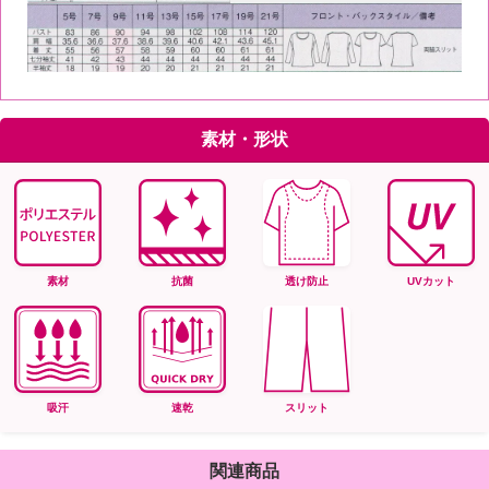
素材・形状
素材
抗菌
透け防止
UVカット
吸汗
速乾
スリット
関連商品